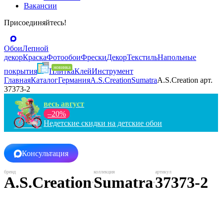
Вакансии
Присоединяйтесь!
Обои
Лепной
декор
Краска
Фотообои
Фрески
Декор
Текстиль
Напольные
покрытия
Плитка
Клей
Инструмент
Главная
Каталог
Германия
A.S.Creation
Sumatra
A.S.Creation арт.
37373-2
весь август
–20%
Недетские скидки на детские обои
Консультация
A.S.Creation
Sumatra
37373-2