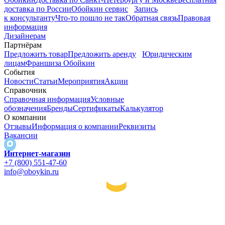
доставка по России
Обойкин сервис
Запись
к консультанту
Что-то пошло не так
Обратная связь
Правовая
информация
Дизайнерам
Партнёрам
Предложить товар
Предложить аренду
Юридическим
лицам
Франшиза Обойкин
События
Новости
Статьи
Мероприятия
Акции
Справочник
Справочная информация
Условные
обозначения
Бренды
Сертификаты
Калькулятор
О компании
Отзывы
Информация о компании
Реквизиты
Вакансии
Интернет-магазин
+7 (800) 551-47-60
info@oboykin.ru