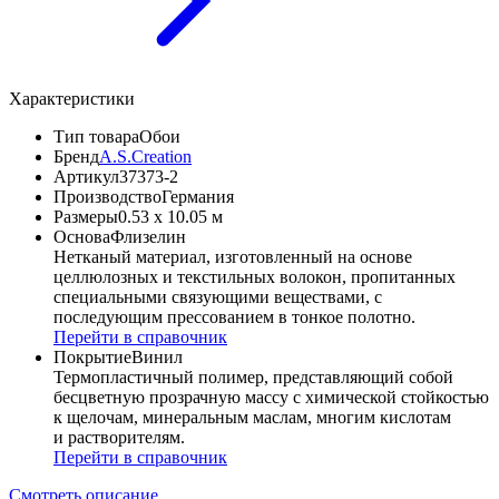
Характеристики
Тип товара
Обои
Бренд
A.S.Creation
Артикул
37373-2
Производство
Германия
Размеры
0.53 x 10.05 м
Основа
Флизелин
Нетканый материал, изготовленный на основе
целлюлозных и текстильных волокон, пропитанных
специальными связующими веществами, с
последующим прессованием в тонкое полотно.
Перейти в справочник
Покрытие
Винил
Термопластичный полимер, представляющий собой
бесцветную прозрачную массу с химической стойкостью
к щелочам, минеральным маслам, многим кислотам
и растворителям.
Перейти в справочник
Смотреть описание