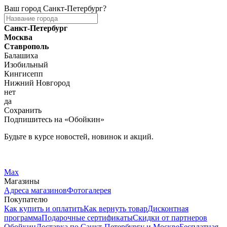
Ваш город
Санкт-Петербург
?
Санкт-Петербург
Москва
Ставрополь
Балашиха
Изобильный
Кингисепп
Нижний Новгород
нет
да
Сохранить
Подпишитесь на «Обойкин»
Будьте в курсе новостей, новинок и акций.
Telegram
Вконтакте
Max
Магазины
Адреса магазинов
Фотогалерея
Покупателю
Как купить и оплатить
Как вернуть товар
Дисконтная
программа
Подарочные сертификаты
Скидки от партнеров
Обойкин
Доставка по Санкт-Петербургу и Москве
Бесплатная