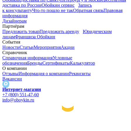
доставка по России
Обойкин сервис
Запись
к консультанту
Что-то пошло не так
Обратная связь
Правовая
информация
Дизайнерам
Партнёрам
Предложить товар
Предложить аренду
Юридическим
лицам
Франшиза Обойкин
События
Новости
Статьи
Мероприятия
Акции
Справочник
Справочная информация
Условные
обозначения
Бренды
Сертификаты
Калькулятор
О компании
Отзывы
Информация о компании
Реквизиты
Вакансии
Интернет-магазин
+7 (800) 551-47-60
info@oboykin.ru