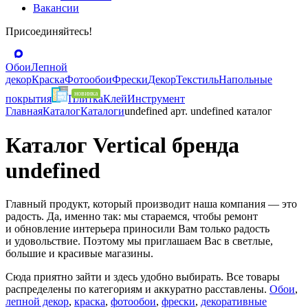
Вакансии
Присоединяйтесь!
Обои
Лепной
декор
Краска
Фотообои
Фрески
Декор
Текстиль
Напольные
покрытия
Плитка
Клей
Инструмент
Главная
Каталог
Каталоги
undefined арт. undefined каталог
Каталог Vertical бренда
undefined
Главный продукт, который производит наша компания — это
радость. Да, именно так: мы стараемся, чтобы ремонт
и обновление интерьера приносили Вам только радость
и удовольствие. Поэтому мы приглашаем Вас в светлые,
большие и красивые магазины.
Сюда приятно зайти и здесь удобно выбирать. Все товары
распределены по категориям и аккуратно расставлены.
Обои
,
лепной декор
,
краска
,
фотообои
,
фрески
,
декоративные