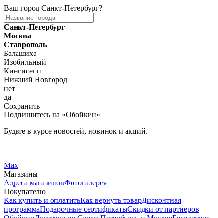
Ваш город
Санкт-Петербург
?
Санкт-Петербург
Москва
Ставрополь
Балашиха
Изобильный
Кингисепп
Нижний Новгород
нет
да
Сохранить
Подпишитесь на «Обойкин»
Будьте в курсе новостей, новинок и акций.
Telegram
Вконтакте
Max
Магазины
Адреса магазинов
Фотогалерея
Покупателю
Как купить и оплатить
Как вернуть товар
Дисконтная
программа
Подарочные сертификаты
Скидки от партнеров
Обойкин
Доставка по Санкт-Петербургу и Москве
Бесплатная