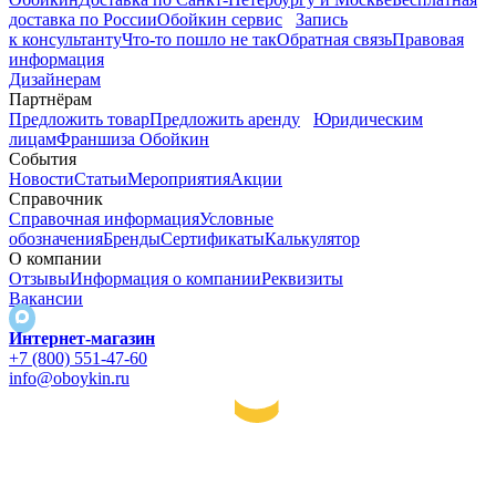
доставка по России
Обойкин сервис
Запись
к консультанту
Что-то пошло не так
Обратная связь
Правовая
информация
Дизайнерам
Партнёрам
Предложить товар
Предложить аренду
Юридическим
лицам
Франшиза Обойкин
События
Новости
Статьи
Мероприятия
Акции
Справочник
Справочная информация
Условные
обозначения
Бренды
Сертификаты
Калькулятор
О компании
Отзывы
Информация о компании
Реквизиты
Вакансии
Интернет-магазин
+7 (800) 551-47-60
info@oboykin.ru