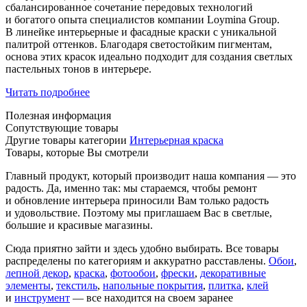
сбалансированное сочетание передовых технологий
и богатого опыта специалистов компании Loymina Group.
В линейке интерьерные и фасадные краски с уникальной
палитрой оттенков. Благодаря светостойким пигментам,
основа этих красок идеально подходит для создания светлых
пастельных тонов в интерьере.
Читать подробнее
Полезная информация
Сопутствующие товары
Другие товары категории
Интерьерная краска
Товары, которые Вы смотрели
Главный продукт, который производит наша компания — это
радость. Да, именно так: мы стараемся, чтобы ремонт
и обновление интерьера приносили Вам только радость
и удовольствие. Поэтому мы приглашаем Вас в светлые,
большие и красивые магазины.
Сюда приятно зайти и здесь удобно выбирать. Все товары
распределены по категориям и аккуратно расставлены.
Обои
,
лепной декор
,
краска
,
фотообои
,
фрески
,
декоративные
элементы
,
текстиль
,
напольные покрытия
,
плитка
,
клей
и
инструмент
— все находится на своем заранее