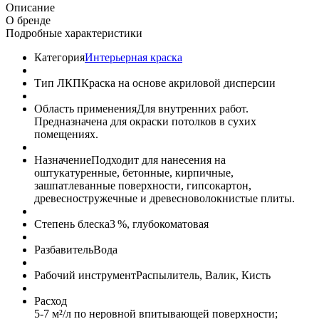
Описание
О бренде
Подробные характеристики
Категория
Интерьерная краска
Тип ЛКП
Краска на основе акриловой дисперсии
Область применения
Для внутренних работ.
Предназначена для окраски потолков в сухих
помещениях.
Назначение
Подходит для нанесения на
оштукатуренные, бетонные, кирпичные,
зашпатлеванные поверхности, гипсокартон,
древесностружечные и древесноволокнистые плиты.
Степень блеска
3 %, глубокоматовая
Разбавитель
Вода
Рабочий инструмент
Распылитель, Валик, Кисть
Расход
5-7 м²/л по неровной впитывающей поверхности;