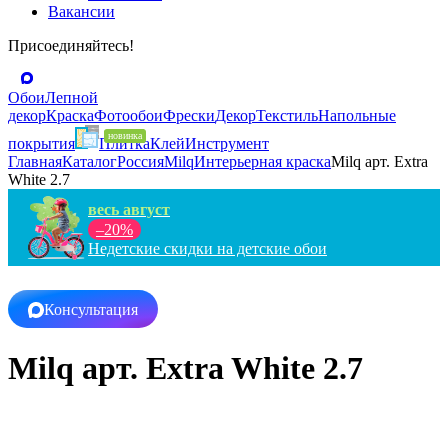
Вакансии
Присоединяйтесь!
Обои
Лепной
декор
Краска
Фотообои
Фрески
Декор
Текстиль
Напольные
покрытия
Плитка
Клей
Инструмент
Главная
Каталог
Россия
Milq
Интерьерная краска
Milq арт. Extra
White 2.7
весь август
–20%
Недетские скидки на детские обои
Консультация
Milq арт. Extra White 2.7