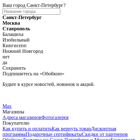
Ваш город
Санкт-Петербург
?
Санкт-Петербург
Москва
Ставрополь
Балашиха
Изобильный
Кингисепп
Нижний Новгород
нет
да
Сохранить
Подпишитесь на «Обойкин»
Будьте в курсе новостей, новинок и акций.
Telegram
Вконтакте
Max
Магазины
Адреса магазинов
Фотогалерея
Покупателю
Как купить и оплатить
Как вернуть товар
Дисконтная
программа
Подарочные сертификаты
Скидки от партнеров
Обойкин
Доставка по Санкт-Петербургу и Москве
Бесплатная