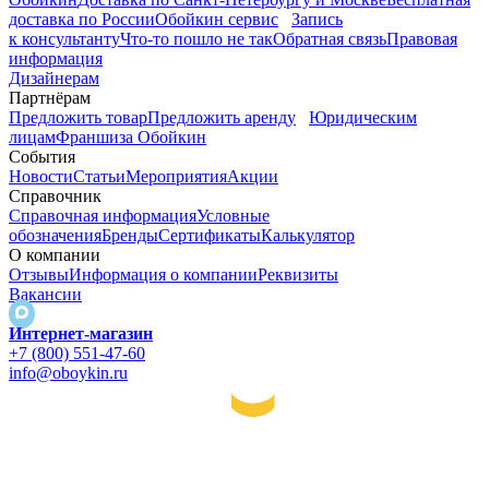
доставка по России
Обойкин сервис
Запись
к консультанту
Что-то пошло не так
Обратная связь
Правовая
информация
Дизайнерам
Партнёрам
Предложить товар
Предложить аренду
Юридическим
лицам
Франшиза Обойкин
События
Новости
Статьи
Мероприятия
Акции
Справочник
Справочная информация
Условные
обозначения
Бренды
Сертификаты
Калькулятор
О компании
Отзывы
Информация о компании
Реквизиты
Вакансии
Интернет-магазин
+7 (800) 551-47-60
info@oboykin.ru