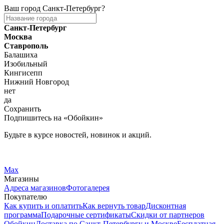
Ваш город
Санкт-Петербург
?
Санкт-Петербург
Москва
Ставрополь
Балашиха
Изобильный
Кингисепп
Нижний Новгород
нет
да
Сохранить
Подпишитесь на «Обойкин»
Будьте в курсе новостей, новинок и акций.
Telegram
Вконтакте
Max
Магазины
Адреса магазинов
Фотогалерея
Покупателю
Как купить и оплатить
Как вернуть товар
Дисконтная
программа
Подарочные сертификаты
Скидки от партнеров
Обойкин
Доставка по Санкт-Петербургу и Москве
Бесплатная