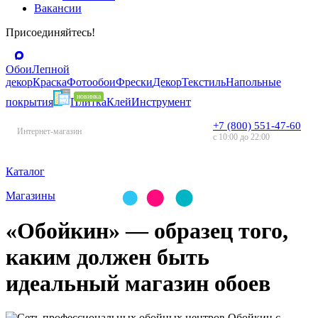
Вакансии
Присоединяйтесь!
Обои
Лепной
декор
Краска
Фотообои
Фрески
Декор
Текстиль
Напольные
покрытия
Плитка
Клей
Инструмент
+7 (800) 551-47-60
Интернет-магазин
с 10:00 до 22:00
Каталог
Магазины
«Обойкин»
— образец того,
каким должен быть
идеальный магазин обоев