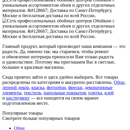
Главный продукт, который производит наша компания — это
радость. Да, именно так: мы стараемся, чтобы ремонт
и обновление интерьера приносили Вам только радость
и удовольствие. Поэтому мы приглашаем Вас в светлые,
большие и красивые магазины.
Сюда приятно зайти и здесь удобно выбирать. Все товары
распределены по категориям и аккуратно расставлены.
Обои
,
лепной декор
,
краска
,
фотообои
,
фрески
,
декоративные
элементы
,
текстиль
,
напольные покрытия
,
плитка
,
клей
и
инструмент
— все находится на своем заранее
подготовленном месте.
Популярные товары
Смотрите больше популярных товаров
Обои