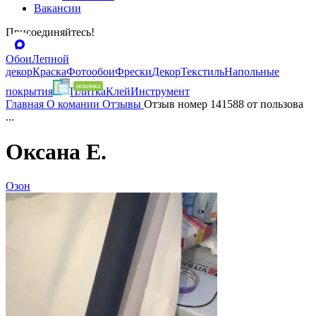
Вакансии
Присоединяйтесь!
Обои
Лепной
декор
Краска
Фотообои
Фрески
Декор
Текстиль
Напольные
покрытия
Плитка
Клей
Инструмент
Главная
О комании
Отзывы
Отзыв номер 141588 от пользова
...
Оксана Е.
Озон