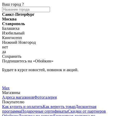
Ваш город
?
Санкт-Петербург
Москва
Ставрополь
Балашиха
Изобильный
Кингисепп
Нижний Новгород
нет
да
Сохранить
Подпишитесь на «Обойкин»
Будьте в курсе новостей, новинок и акций.
Telegram
Вконтакте
Max
Магазины
Адреса магазинов
Фотогалерея
Покупателю
Как купить и оплатить
Как вернуть товар
Дисконтная
программа
Подарочные сертификаты
Скидки от партнеров
Обойкин
Доставка по городу
Бесплатная доставка по