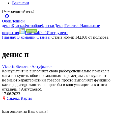
Вакансии
Присоединяйтесь!
Обои
Лепной
декор
Краска
Фотообои
Фрески
Декор
Текстиль
Напольные
покрытия
Плитка
Клей
Инструмент
Главная
О комании
Отзывы
Отзыв номер 142368 от пользова
...
денис п
Victoria Stenova «Алтуфьево»
Консультант не выполняет свою работу,специально приехал в
магазин купить обои по заданным параметрам , консультант
не знают характеристики товаров просто выполняет функцию
кассира, раздражаются на просьбы в консультации и в итоги
отказала. ( Алтуфьево).
17.06.2023
Яндекс Карты
Благодарим за Ваш отзыв!