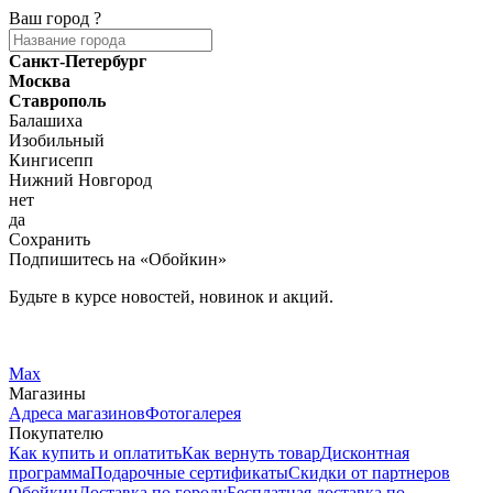
Ваш город
?
Санкт-Петербург
Москва
Ставрополь
Балашиха
Изобильный
Кингисепп
Нижний Новгород
нет
да
Сохранить
Подпишитесь на «Обойкин»
Будьте в курсе новостей, новинок и акций.
Telegram
Вконтакте
Max
Магазины
Адреса магазинов
Фотогалерея
Покупателю
Как купить и оплатить
Как вернуть товар
Дисконтная
программа
Подарочные сертификаты
Скидки от партнеров
Обойкин
Доставка по городу
Бесплатная доставка по