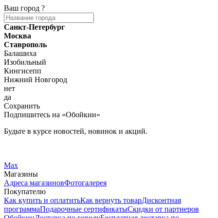
Ваш город
?
Санкт-Петербург
Москва
Ставрополь
Балашиха
Изобильный
Кингисепп
Нижний Новгород
нет
да
Сохранить
Подпишитесь на «Обойкин»
Будьте в курсе новостей, новинок и акций.
Telegram
Вконтакте
Max
Магазины
Адреса магазинов
Фотогалерея
Покупателю
Как купить и оплатить
Как вернуть товар
Дисконтная
программа
Подарочные сертификаты
Скидки от партнеров
Обойкин
Доставка по городу
Бесплатная доставка по