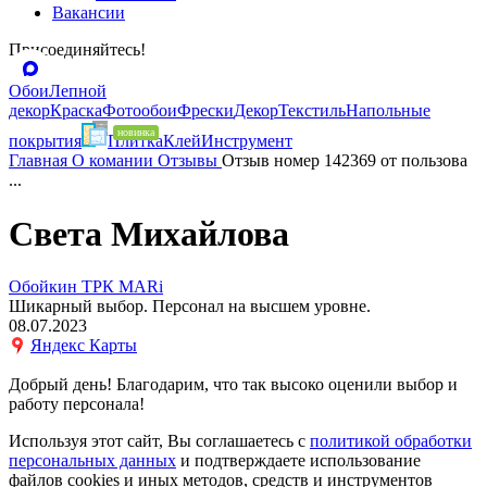
Вакансии
Присоединяйтесь!
Обои
Лепной
декор
Краска
Фотообои
Фрески
Декор
Текстиль
Напольные
покрытия
Плитка
Клей
Инструмент
Главная
О комании
Отзывы
Отзыв номер 142369 от пользова
...
Света Михайлова
Обойкин ТРК MARi
Шикарный выбор. Персонал на высшем уровне.
08.07.2023
Яндекс Карты
Добрый день! Благодарим, что так высоко оценили выбор и
работу персонала!
Используя этот сайт, Вы соглашаетесь с
политикой обработки
персональных данных
и подтверждаете использование
файлов cookies и иных методов, средств и инструментов