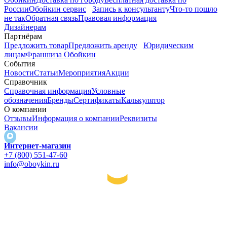
России
Обойкин сервис
Запись к консультанту
Что-то пошло
не так
Обратная связь
Правовая информация
Дизайнерам
Партнёрам
Предложить товар
Предложить аренду
Юридическим
лицам
Франшиза Обойкин
События
Новости
Статьи
Мероприятия
Акции
Справочник
Справочная информация
Условные
обозначения
Бренды
Сертификаты
Калькулятор
О компании
Отзывы
Информация о компании
Реквизиты
Вакансии
Интернет-магазин
+7 (800) 551-47-60
info@oboykin.ru