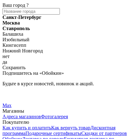
Ваш город
?
Санкт-Петербург
Москва
Ставрополь
Балашиха
Изобильный
Кингисепп
Нижний Новгород
нет
да
Сохранить
Подпишитесь на «Обойкин»
Будьте в курсе новостей, новинок и акций.
Telegram
Вконтакте
Max
Магазины
Адреса магазинов
Фотогалерея
Покупателю
Как купить и оплатить
Как вернуть товар
Дисконтная
программа
Подарочные сертификаты
Скидки от партнеров
Обойкин
Доставка по городу
Бесплатная доставка по