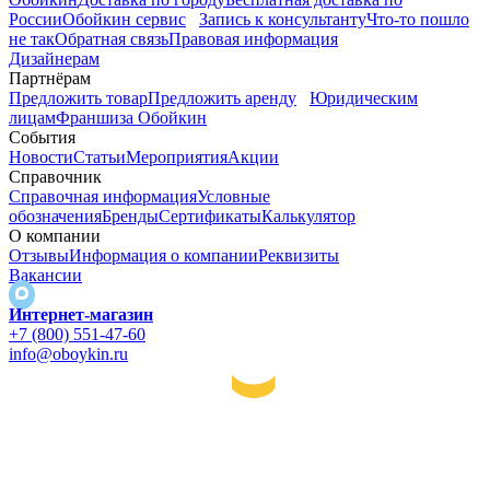
России
Обойкин сервис
Запись к консультанту
Что-то пошло
не так
Обратная связь
Правовая информация
Дизайнерам
Партнёрам
Предложить товар
Предложить аренду
Юридическим
лицам
Франшиза Обойкин
События
Новости
Статьи
Мероприятия
Акции
Справочник
Справочная информация
Условные
обозначения
Бренды
Сертификаты
Калькулятор
О компании
Отзывы
Информация о компании
Реквизиты
Вакансии
Интернет-магазин
+7 (800) 551-47-60
info@oboykin.ru