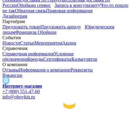
России
Обойкин сервис
Запись к консультанту
Что-то пошло
не так
Обратная связь
Правовая информация
Дизайнерам
Партнёрам
Предложить товар
Предложить аренду
Юридическим
лицам
Франшиза Обойкин
События
Новости
Статьи
Мероприятия
Акции
Справочник
Справочная информация
Условные
обозначения
Бренды
Сертификаты
Калькулятор
О компании
Отзывы
Информация о компании
Реквизиты
Вакансии
Интернет-магазин
+7 (800) 551-47-60
info@oboykin.ru