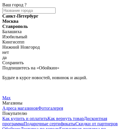
Ваш город
?
Санкт-Петербург
Москва
Ставрополь
Балашиха
Изобильный
Кингисепп
Нижний Новгород
нет
да
Сохранить
Подпишитесь на «Обойкин»
Будьте в курсе новостей, новинок и акций.
Telegram
Вконтакте
Max
Магазины
Адреса магазинов
Фотогалерея
Покупателю
Как купить и оплатить
Как вернуть товар
Дисконтная
программа
Подарочные сертификаты
Скидки от партнеров
Обойкин
Доставка по городу
Бесплатная доставка по