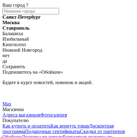
Ваш город
?
Санкт-Петербург
Москва
Ставрополь
Балашиха
Изобильный
Кингисепп
Нижний Новгород
нет
да
Сохранить
Подпишитесь на «Обойкин»
Будьте в курсе новостей, новинок и акций.
Telegram
Вконтакте
Max
Магазины
Адреса магазинов
Фотогалерея
Покупателю
Как купить и оплатить
Как вернуть товар
Дисконтная
программа
Подарочные сертификаты
Скидки от партнеров
Обойкин
Доставка по городу
Бесплатная доставка по