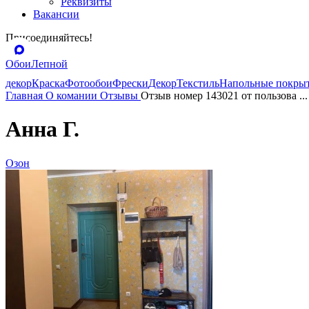
Реквизиты
Вакансии
Присоединяйтесь!
Обои
Лепной
декор
Краска
Фотообои
Фрески
Декор
Текстиль
Напольные покры
Главная
О комании
Отзывы
Отзыв номер 143021 от пользова ...
Анна Г.
Озон