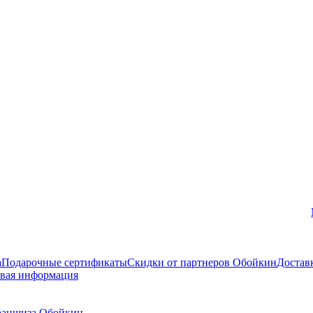
Вконтакте
а
Подарочные сертификаты
Скидки от партнеров Обойкин
Достав
вая информация
аншиза Обойкин