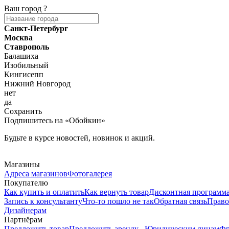
Ваш город
?
Санкт-Петербург
Москва
Ставрополь
Балашиха
Изобильный
Кингисепп
Нижний Новгород
нет
да
Сохранить
Подпишитесь на «Обойкин»
Будьте в курсе новостей, новинок и акций.
Telegram
Магазины
Адреса магазинов
Фотогалерея
Покупателю
Как купить и оплатить
Как вернуть товар
Дисконтная программ
Запись к консультанту
Что-то пошло не так
Обратная связь
Право
Дизайнерам
Партнёрам
Предложить товар
Предложить аренду
Юридическим лицам
Фр