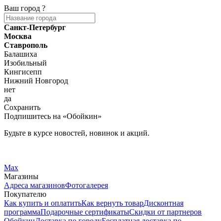
Ваш город
?
Санкт-Петербург
Москва
Ставрополь
Балашиха
Изобильный
Кингисепп
Нижний Новгород
нет
да
Сохранить
Подпишитесь на «Обойкин»
Будьте в курсе новостей, новинок и акций.
Telegram
Вконтакте
Max
Магазины
Адреса магазинов
Фотогалерея
Покупателю
Как купить и оплатить
Как вернуть товар
Дисконтная
программа
Подарочные сертификаты
Скидки от партнеров
Обойкин
Доставка по городу
Бесплатная доставка по