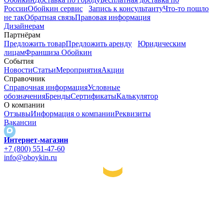
России
Обойкин сервис
Запись к консультанту
Что-то пошло
не так
Обратная связь
Правовая информация
Дизайнерам
Партнёрам
Предложить товар
Предложить аренду
Юридическим
лицам
Франшиза Обойкин
События
Новости
Статьи
Мероприятия
Акции
Справочник
Справочная информация
Условные
обозначения
Бренды
Сертификаты
Калькулятор
О компании
Отзывы
Информация о компании
Реквизиты
Вакансии
Интернет-магазин
+7 (800) 551-47-60
info@oboykin.ru