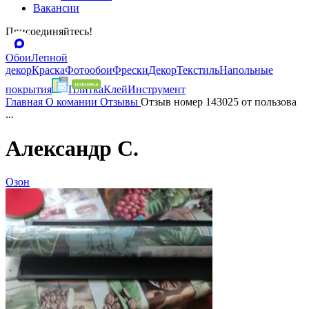
Вакансии
Присоединяйтесь!
Обои
Лепной
декор
Краска
Фотообои
Фрески
Декор
Текстиль
Напольные
покрытия
Плитка
Клей
Инструмент
Главная
О комании
Отзывы
Отзыв номер 143025 от пользова
...
Александр С.
Озон