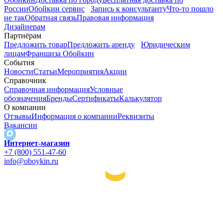
России
Обойкин сервис
Запись к консультанту
Что-то пошло
не так
Обратная связь
Правовая информация
Дизайнерам
Партнёрам
Предложить товар
Предложить аренду
Юридическим
лицам
Франшиза Обойкин
События
Новости
Статьи
Мероприятия
Акции
Справочник
Справочная информация
Условные
обозначения
Бренды
Сертификаты
Калькулятор
О компании
Отзывы
Информация о компании
Реквизиты
Вакансии
Интернет-магазин
+7 (800) 551-47-60
info@oboykin.ru