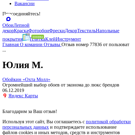
Вакансии
Присоединяйтесь!
Обои
Лепной
декор
Краска
Фотообои
Фрески
Декор
Текстиль
Напольные
покрытия
Плитка
Клей
Инструмент
Главная
О комании
Отзывы
Отзыв номер 77836 от пользоват
...
Юлия М.
Обойкин «Охта Молл»
Огромнейший выбор обоев от эконома до люкс брендов
06.12.2019
Яндекс Карты
Благодарим за Ваш отзыв!
Используя этот сайт, Вы соглашаетесь с
политикой обработки
персональных данных
и подтверждаете использование
файлов cookies и иных методов, средств и инструментов