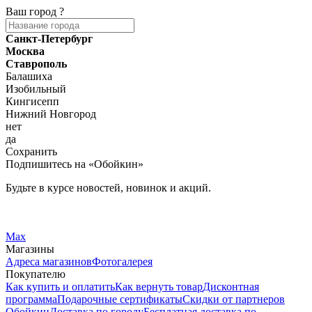
Ваш город
?
Санкт-Петербург
Москва
Ставрополь
Балашиха
Изобильный
Кингисепп
Нижний Новгород
нет
да
Сохранить
Подпишитесь на «Обойкин»
Будьте в курсе новостей, новинок и акций.
Telegram
Вконтакте
Max
Магазины
Адреса магазинов
Фотогалерея
Покупателю
Как купить и оплатить
Как вернуть товар
Дисконтная
программа
Подарочные сертификаты
Скидки от партнеров
Обойкин
Доставка по городу
Бесплатная доставка по