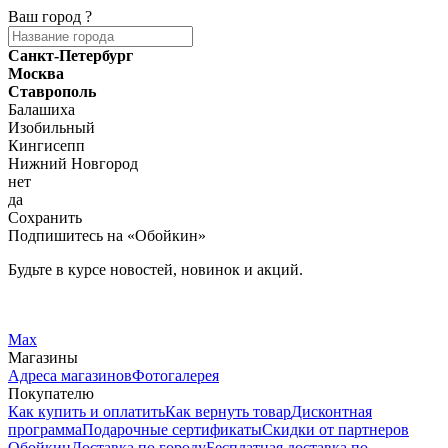
Ваш город
?
Санкт-Петербург
Москва
Ставрополь
Балашиха
Изобильный
Кингисепп
Нижний Новгород
нет
да
Сохранить
Подпишитесь на «Обойкин»
Будьте в курсе новостей, новинок и акций.
Telegram
Вконтакте
Max
Магазины
Адреса магазинов
Фотогалерея
Покупателю
Как купить и оплатить
Как вернуть товар
Дисконтная
программа
Подарочные сертификаты
Скидки от партнеров
Обойкин
Доставка по городу
Бесплатная доставка по