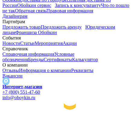
России
Обойкин сервис
Запись к консультанту
Что-то пошло
не так
Обратная связь
Правовая информация
Дизайнерам
Партнёрам
Предложить товар
Предложить аренду
Юридическим
лицам
Франшиза Обойкин
События
Новости
Статьи
Мероприятия
Акции
Справочник
Справочная информация
Условные
обозначения
Бренды
Сертификаты
Калькулятор
О компании
Отзывы
Информация о компании
Реквизиты
Вакансии
Интернет-магазин
+7 (800) 551-47-60
info@oboykin.ru