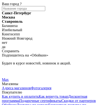
Ваш город
?
Санкт-Петербург
Москва
Ставрополь
Балашиха
Изобильный
Кингисепп
Нижний Новгород
нет
да
Сохранить
Подпишитесь на «Обойкин»
Будьте в курсе новостей, новинок и акций.
Telegram
Вконтакте
Max
Магазины
Адреса магазинов
Фотогалерея
Покупателю
Как купить и оплатить
Как вернуть товар
Дисконтная
программа
Подарочные сертификаты
Скидки от партнеров
Обойкин
Доставка по городу
Бесплатная доставка по