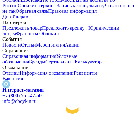
России
Обойкин сервис
Запись к консультанту
Что-то пошло
не так
Обратная связь
Правовая информация
Дизайнерам
Партнёрам
Предложить товар
Предложить аренду
Юридическим
лицам
Франшиза Обойкин
События
Новости
Статьи
Мероприятия
Акции
Справочник
Справочная информация
Условные
обозначения
Бренды
Сертификаты
Калькулятор
О компании
Отзывы
Информация о компании
Реквизиты
Вакансии
Интернет-магазин
+7 (800) 551-47-60
info@oboykin.ru