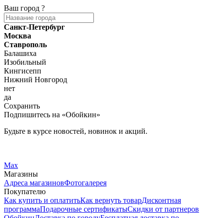
Ваш город
?
Санкт-Петербург
Москва
Ставрополь
Балашиха
Изобильный
Кингисепп
Нижний Новгород
нет
да
Сохранить
Подпишитесь на «Обойкин»
Будьте в курсе новостей, новинок и акций.
Telegram
Вконтакте
Max
Магазины
Адреса магазинов
Фотогалерея
Покупателю
Как купить и оплатить
Как вернуть товар
Дисконтная
программа
Подарочные сертификаты
Скидки от партнеров
Обойкин
Доставка по городу
Бесплатная доставка по