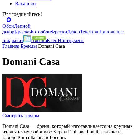
Вакансии
Присоединяйтесь!
Обои
Лепной
декор
Краска
Фотообои
Фрески
Декор
Текстиль
Напольные
покрытия
Плитка
Клей
Инструмент
Главная
Бренды
Domani Casa
Domani Casa
Смотреть товары
Domani Casa — бренд, который изготавливается на крупных
итальянских фабриках: Sirpi и Emiliana Parati, а также на
заводе Prima Italiana в России.