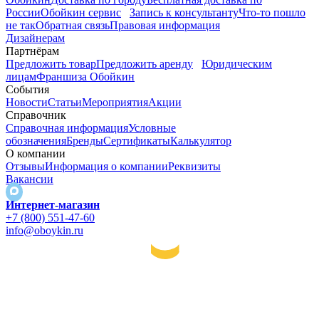
России
Обойкин сервис
Запись к консультанту
Что-то пошло
не так
Обратная связь
Правовая информация
Дизайнерам
Партнёрам
Предложить товар
Предложить аренду
Юридическим
лицам
Франшиза Обойкин
События
Новости
Статьи
Мероприятия
Акции
Справочник
Справочная информация
Условные
обозначения
Бренды
Сертификаты
Калькулятор
О компании
Отзывы
Информация о компании
Реквизиты
Вакансии
Интернет-магазин
+7 (800) 551-47-60
info@oboykin.ru