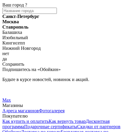
Ваш город
?
Санкт-Петербург
Москва
Ставрополь
Балашиха
Изобильный
Кингисепп
Нижний Новгород
нет
да
Сохранить
Подпишитесь на «Обойкин»
Будьте в курсе новостей, новинок и акций.
Telegram
Вконтакте
Max
Магазины
Адреса магазинов
Фотогалерея
Покупателю
Как купить и оплатить
Как вернуть товар
Дисконтная
программа
Подарочные сертификаты
Скидки от партнеров
Обойкин
Доставка по городу
Бесплатная доставка по