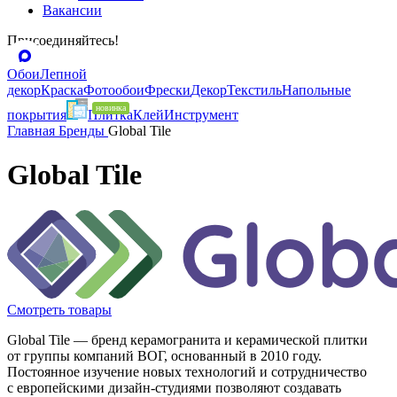
Вакансии
Присоединяйтесь!
Обои
Лепной
декор
Краска
Фотообои
Фрески
Декор
Текстиль
Напольные
покрытия
Плитка
Клей
Инструмент
Главная
Бренды
Global Tile
Global Tile
Смотреть товары
Global Tile — бренд керамогранита и керамической плитки
от группы компаний ВОГ, основанный в 2010 году.
Постоянное изучение новых технологий и сотрудничество
с европейскими дизайн-студиями позволяют создавать