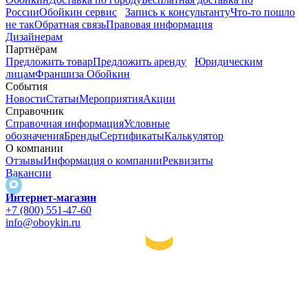
России
Обойкин сервис
Запись к консультанту
Что-то пошло
не так
Обратная связь
Правовая информация
Дизайнерам
Партнёрам
Предложить товар
Предложить аренду
Юридическим
лицам
Франшиза Обойкин
События
Новости
Статьи
Мероприятия
Акции
Справочник
Справочная информация
Условные
обозначения
Бренды
Сертификаты
Калькулятор
О компании
Отзывы
Информация о компании
Реквизиты
Вакансии
Интернет-магазин
+7 (800) 551-47-60
info@oboykin.ru