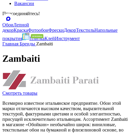
Вакансии
Присоединяйтесь!
Обои
Лепной
декор
Краска
Фотообои
Фрески
Декор
Текстиль
Напольные
покрытия
Плитка
Клей
Инструмент
Главная
Бренды
Zambaiti
Zambaiti
Смотреть товары
Всемирно известное итальянское предприятие. Обои этой
марки отличаются высоким качеством, выразительной
текстурой, фактурными цветами и особой элегантностью,
присущей исключительно итальянцам. Ассортимент Zambaiti
в магазине «Обойкин» необычайно широк: виниловые,
текстильные обои на бумажной и флизелиновой основе, во