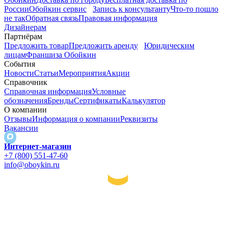
России
Обойкин сервис
Запись к консультанту
Что-то пошло
не так
Обратная связь
Правовая информация
Дизайнерам
Партнёрам
Предложить товар
Предложить аренду
Юридическим
лицам
Франшиза Обойкин
События
Новости
Статьи
Мероприятия
Акции
Справочник
Справочная информация
Условные
обозначения
Бренды
Сертификаты
Калькулятор
О компании
Отзывы
Информация о компании
Реквизиты
Вакансии
Интернет-магазин
+7 (800) 551-47-60
info@oboykin.ru