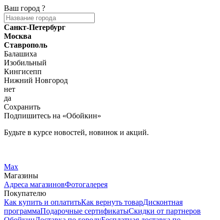
Ваш город
?
Санкт-Петербург
Москва
Ставрополь
Балашиха
Изобильный
Кингисепп
Нижний Новгород
нет
да
Сохранить
Подпишитесь на «Обойкин»
Будьте в курсе новостей, новинок и акций.
Telegram
Вконтакте
Max
Магазины
Адреса магазинов
Фотогалерея
Покупателю
Как купить и оплатить
Как вернуть товар
Дисконтная
программа
Подарочные сертификаты
Скидки от партнеров
Обойкин
Доставка по городу
Бесплатная доставка по