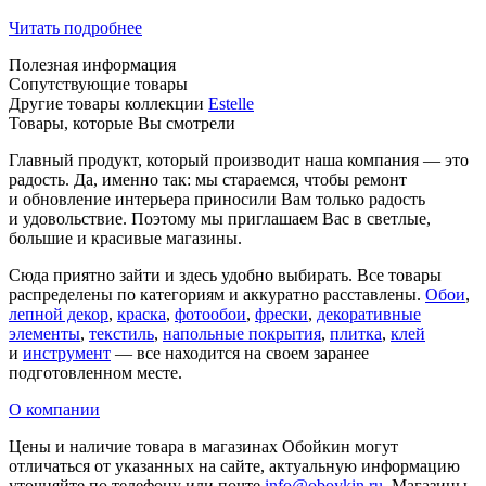
Читать подробнее
Полезная информация
Сопутствующие товары
Другие товары коллекции
Estelle
Товары, которые Вы смотрели
Главный продукт, который производит наша компания — это
радость. Да, именно так: мы стараемся, чтобы ремонт
и обновление интерьера приносили Вам только радость
и удовольствие. Поэтому мы приглашаем Вас в светлые,
большие и красивые магазины.
Сюда приятно зайти и здесь удобно выбирать. Все товары
распределены по категориям и аккуратно расставлены.
Обои
,
лепной декор
,
краска
,
фотообои
,
фрески
,
декоративные
элементы
,
текстиль
,
напольные покрытия
,
плитка
,
клей
и
инструмент
— все находится на своем заранее
подготовленном месте.
О компании
Цены и наличие товара в магазинах Обойкин могут
отличаться от указанных на сайте, актуальную информацию
уточняйте по телефону или почте
info@oboykin.ru
. Магазины