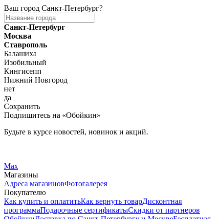
Ваш город
Санкт-Петербург
?
Санкт-Петербург
Москва
Ставрополь
Балашиха
Изобильный
Кингисепп
Нижний Новгород
нет
да
Сохранить
Подпишитесь на «Обойкин»
Будьте в курсе новостей, новинок и акций.
Telegram
Вконтакте
Max
Магазины
Адреса магазинов
Фотогалерея
Покупателю
Как купить и оплатить
Как вернуть товар
Дисконтная
программа
Подарочные сертификаты
Скидки от партнеров
Обойкин
Доставка по Санкт-Петербургу и Москве
Бесплатная