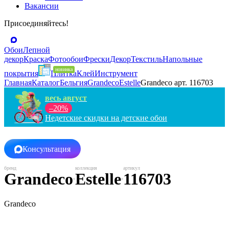
Вакансии
Присоединяйтесь!
Обои
Лепной
декор
Краска
Фотообои
Фрески
Декор
Текстиль
Напольные
покрытия
Плитка
Клей
Инструмент
Главная
Каталог
Бельгия
Grandeco
Estelle
Grandeco арт. 116703
весь август
–20%
Недетские скидки на детские обои
Консультация
Grandeco
Estelle
116703
Grandeco