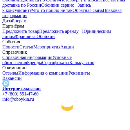
доставка по России
Обойкин сервис
Запись
к консультанту
Что-то пошло не так
Обратная связь
Правовая
информация
Дизайнерам
Партнёрам
Предложить товар
Предложить аренду
Юридическим
лицам
Франшиза Обойкин
События
Новости
Статьи
Мероприятия
Акции
Справочник
Справочная информация
Условные
обозначения
Бренды
Сертификаты
Калькулятор
О компании
Отзывы
Информация о компании
Реквизиты
Вакансии
Интернет-магазин
+7 (800) 551-47-60
info@oboykin.ru