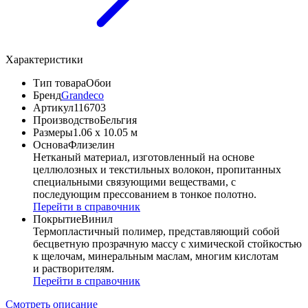
Характеристики
Тип товара
Обои
Бренд
Grandeco
Артикул
116703
Производство
Бельгия
Размеры
1.06 x 10.05 м
Основа
Флизелин
Нетканый материал, изготовленный на основе
целлюлозных и текстильных волокон, пропитанных
специальными связующими веществами, с
последующим прессованием в тонкое полотно.
Перейти в справочник
Покрытие
Винил
Термопластичный полимер, представляющий собой
бесцветную прозрачную массу с химической стойкостью
к щелочам, минеральным маслам, многим кислотам
и растворителям.
Перейти в справочник
Смотреть описание