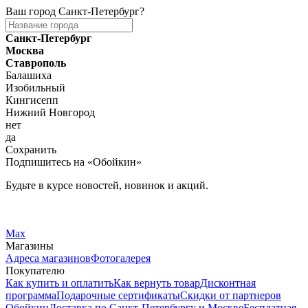
Ваш город
Санкт-Петербург
?
Санкт-Петербург
Москва
Ставрополь
Балашиха
Изобильный
Кингисепп
Нижний Новгород
нет
да
Сохранить
Подпишитесь на «Обойкин»
Будьте в курсе новостей, новинок и акций.
Telegram
Вконтакте
Max
Магазины
Адреса магазинов
Фотогалерея
Покупателю
Как купить и оплатить
Как вернуть товар
Дисконтная
программа
Подарочные сертификаты
Скидки от партнеров
Обойкин
Доставка по Санкт-Петербургу и Москве
Бесплатная