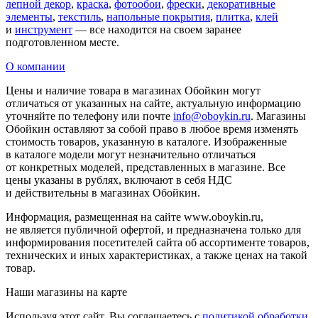
лепной декор
,
краска
,
фотообои
,
фрески
,
декоративные
элементы
,
текстиль
,
напольные покрытия
,
плитка
,
клей
и
инструмент
— все находится на своем заранее
подготовленном месте.
О компании
Цены и наличие товара в магазинах Обойкин могут
отличаться от указанных на сайте, актуальную информацию
уточняйте по телефону или почте
info@oboykin.ru
. Магазины
Обойкин оставляют за собой право в любое время изменять
стоимость товаров, указанную в каталоге. Изображенные
в каталоге модели могут незначительно отличаться
от конкретных моделей, представленных в магазине. Все
цены указаны в рублях, включают в себя НДС
и действительны в магазинах Обойкин.
Информация, размещенная на сайте www.oboykin.ru,
не является публичной офертой, и предназначена только для
информирования посетителей сайта об ассортименте товаров,
технических и иных характеристиках, а также ценах на такой
товар.
Наши магазины на карте
Используя этот сайт, Вы соглашаетесь с
политикой обработки