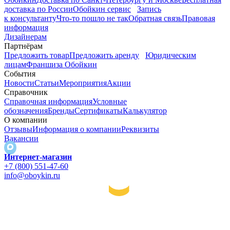
доставка по России
Обойкин сервис
Запись
к консультанту
Что-то пошло не так
Обратная связь
Правовая
информация
Дизайнерам
Партнёрам
Предложить товар
Предложить аренду
Юридическим
лицам
Франшиза Обойкин
События
Новости
Статьи
Мероприятия
Акции
Справочник
Справочная информация
Условные
обозначения
Бренды
Сертификаты
Калькулятор
О компании
Отзывы
Информация о компании
Реквизиты
Вакансии
Интернет-магазин
+7 (800) 551-47-60
info@oboykin.ru