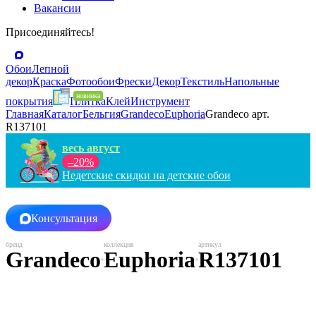
Вакансии
Присоединяйтесь!
Обои
Лепной
декор
Краска
Фотообои
Фрески
Декор
Текстиль
Напольные
покрытия
Плитка
Клей
Инструмент
Главная
Каталог
Бельгия
Grandeco
Euphoria
Grandeco арт.
R137101
весь август
–20%
Недетские скидки на детские обои
Консультация
Grandeco
Euphoria
R137101