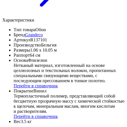
Характеристики
Тип товара
Обои
Бренд
Grandeco
Артикул
R137101
Производство
Бельгия
Размеры
1.06 x 10.05 м
Раппорт
64 см
Основа
Флизелин
Нетканый материал, изготовленный на основе
целлюлозных и текстильных волокон, пропитанных
специальными связующими веществами, с
последующим прессованием в тонкое полотно.
Перейти в справочник
Покрытие
Винил
Термопластичный полимер, представляющий собой
бесцветную прозрачную массу с химической стойкостью
к щелочам, минеральным маслам, многим кислотам
и растворителям.
Перейти в справочник
Вес
3.5 кг