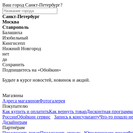
Ваш город
Санкт-Петербург
?
Санкт-Петербург
Москва
Ставрополь
Балашиха
Изобильный
Кингисепп
Нижний Новгород
нет
да
Сохранить
Подпишитесь на «Обойкин»
Будьте в курсе новостей, новинок и акций.
Telegram
Магазины
Адреса магазинов
Фотогалерея
Покупателю
Как купить и оплатить
Как вернуть товар
Дисконтная программ
России
Обойкин сервис
Запись к консультанту
Что-то пошло не
Дизайнерам
Партнёрам
Предложить товар
Предложить аренду
Юридическим лицам
Фр