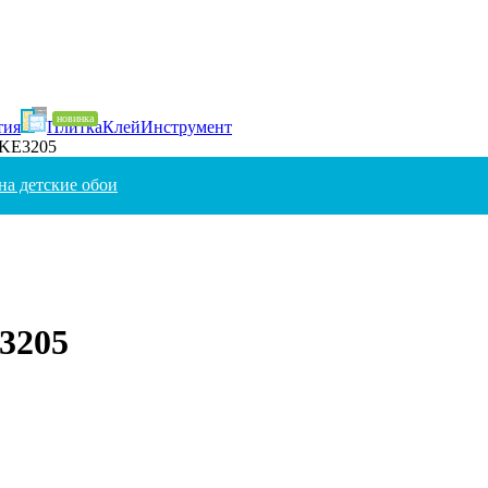
тия
Плитка
Клей
Инструмент
 KE3205
на детские обои
3205