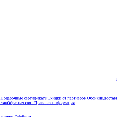
Вконтакте
а
Подарочные сертификаты
Скидки от партнеров Обойкин
Достав
 так
Обратная связь
Правовая информация
аншиза Обойкин