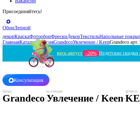
Вакансии
Присоединяйтесь!
Обои
Лепной
декор
Краска
Фотообои
Фрески
Декор
Текстиль
Напольные покры
Главная
Каталог
Бельгия
Grandeco
Увлечение / Keen
Grandeco арт.
весь август
Недетские скидки 
–20%
Консультация
Grandeco
Увлечение / Keen
KE