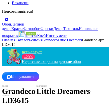
Вакансии
Присоединяйтесь!
Обои
Лепной
декор
Краска
Фотообои
Фрески
Декор
Текстиль
Напольные
покрытия
Плитка
Клей
Инструмент
Главная
Каталог
Бельгия
Grandeco
Little Dreamers
Grandeco арт.
LD3615
весь август
–20%
Недетские скидки на детские обои
Консультация
Grandeco
Little Dreamers
LD3615