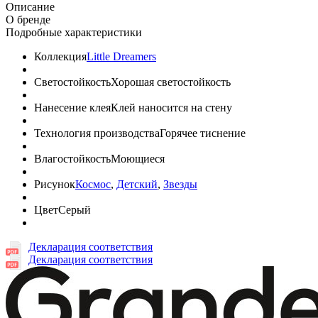
Описание
О бренде
Подробные характеристики
Коллекция
Little Dreamers
Светостойкость
Хорошая светостойкость
Нанесение клея
Клей наносится на стену
Технология производства
Горячее тиснение
Влагостойкость
Моющиеся
Рисунок
Космос
,
Детский
,
Звезды
Цвет
Серый
Декларация соответствия
Декларация соответствия