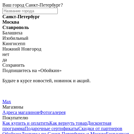
Ваш город
Санкт-Петербург
?
Санкт-Петербург
Москва
Ставрополь
Балашиха
Изобильный
Кингисепп
Нижний Новгород
нет
да
Сохранить
Подпишитесь на «Обойкин»
Будьте в курсе новостей, новинок и акций.
Telegram
Вконтакте
Max
Магазины
Адреса магазинов
Фотогалерея
Покупателю
Как купить и оплатить
Как вернуть товар
Дисконтная
программа
Подарочные сертификаты
Скидки от партнеров
Обойкин
Доставка по Санкт-Петербургу и Москве
Бесплатная