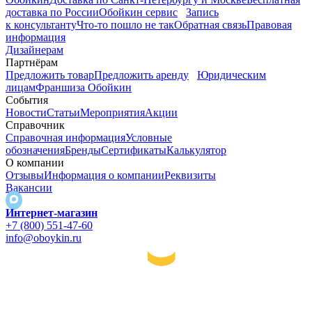
доставка по России
Обойкин сервис
Запись
к консультанту
Что-то пошло не так
Обратная связь
Правовая
информация
Дизайнерам
Партнёрам
Предложить товар
Предложить аренду
Юридическим
лицам
Франшиза Обойкин
События
Новости
Статьи
Мероприятия
Акции
Справочник
Справочная информация
Условные
обозначения
Бренды
Сертификаты
Калькулятор
О компании
Отзывы
Информация о компании
Реквизиты
Вакансии
Интернет-магазин
+7 (800) 551-47-60
info@oboykin.ru