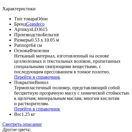
Характеристики
Тип товара
Обои
Бренд
Grandeco
Артикул
LD3615
Производство
Бельгия
Размеры
0.53 x 10.05 м
Раппорт
64 см
Основа
Флизелин
Нетканый материал, изготовленный на основе
целлюлозных и текстильных волокон, пропитанных
специальными связующими веществами, с
последующим прессованием в тонкое полотно.
Перейти в справочник
Покрытие
Винил
Термопластичный полимер, представляющий собой
бесцветную прозрачную массу с химической стойкостью
к щелочам, минеральным маслам, многим кислотам
и растворителям.
Перейти в справочник
Вес
1.25 кг
Смотреть описание
Другие цвета: