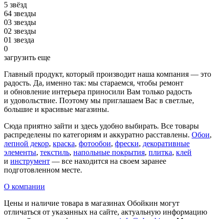
5 звёзд
6
4 звезды
0
3 звезды
0
2 звезды
0
1 звезда
0
загрузить еще
Главный продукт, который производит наша компания — это
радость. Да, именно так: мы стараемся, чтобы ремонт
и обновление интерьера приносили Вам только радость
и удовольствие. Поэтому мы приглашаем Вас в светлые,
большие и красивые магазины.
Сюда приятно зайти и здесь удобно выбирать. Все товары
распределены по категориям и аккуратно расставлены.
Обои
,
лепной декор
,
краска
,
фотообои
,
фрески
,
декоративные
элементы
,
текстиль
,
напольные покрытия
,
плитка
,
клей
и
инструмент
— все находится на своем заранее
подготовленном месте.
О компании
Цены и наличие товара в магазинах Обойкин могут
отличаться от указанных на сайте, актуальную информацию