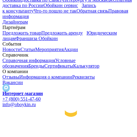
доставка по России
Обойкин сервис
Запись
к консультанту
Что-то пошло не так
Обратная связь
Правовая
информация
Дизайнерам
Партнёрам
Предложить товар
Предложить аренду
Юридическим
лицам
Франшиза Обойкин
События
Новости
Статьи
Мероприятия
Акции
Справочник
Справочная информация
Условные
обозначения
Бренды
Сертификаты
Калькулятор
О компании
Отзывы
Информация о компании
Реквизиты
Вакансии
Интернет-магазин
+7 (800) 551-47-60
info@oboykin.ru