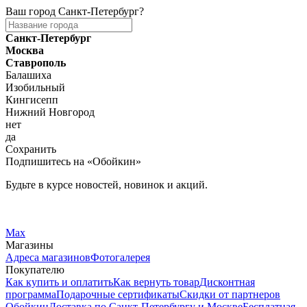
Ваш город
Санкт-Петербург
?
Санкт-Петербург
Москва
Ставрополь
Балашиха
Изобильный
Кингисепп
Нижний Новгород
нет
да
Сохранить
Подпишитесь на «Обойкин»
Будьте в курсе новостей, новинок и акций.
Telegram
Вконтакте
Max
Магазины
Адреса магазинов
Фотогалерея
Покупателю
Как купить и оплатить
Как вернуть товар
Дисконтная
программа
Подарочные сертификаты
Скидки от партнеров
Обойкин
Доставка по Санкт-Петербургу и Москве
Бесплатная