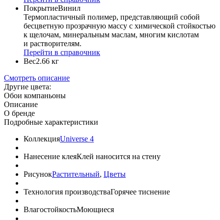
Покрытие
Винил
Термопластичный полимер, представляющий собой
бесцветную прозрачную массу с химической стойкостью
к щелочам, минеральным маслам, многим кислотам
и растворителям.
Перейти в справочник
Вес
2.66 кг
Смотреть описание
Другие цвета:
Обои компаньоны
Описание
О бренде
Подробные характеристики
Коллекция
Universe 4
Нанесение клея
Клей наносится на стену
Рисунок
Растительный
,
Цветы
Технология производства
Горячее тиснение
Влагостойкость
Моющиеся