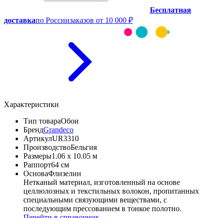
Бесплатная
доставка
по России
заказов от 10 000 ₽
Характеристики
Тип товара
Обои
Бренд
Grandeco
Артикул
UR3310
Производство
Бельгия
Размеры
1.06 x 10.05 м
Раппорт
64 см
Основа
Флизелин
Нетканый материал, изготовленный на основе
целлюлозных и текстильных волокон, пропитанных
специальными связующими веществами, с
последующим прессованием в тонкое полотно.
Перейти в справочник