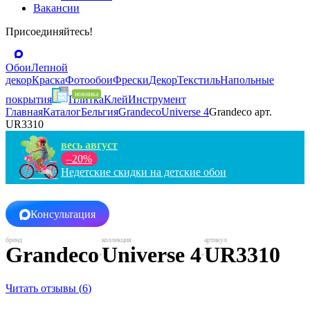
Вакансии
Присоединяйтесь!
Обои
Лепной
декор
Краска
Фотообои
Фрески
Декор
Текстиль
Напольные
покрытия
Плитка
Клей
Инструмент
Главная
Каталог
Бельгия
Grandeco
Universe 4
Grandeco арт.
UR3310
весь август
–20%
Недетские скидки на детские обои
Консультация
Grandeco
Universe 4
UR3310
Читать отзывы (
6
)