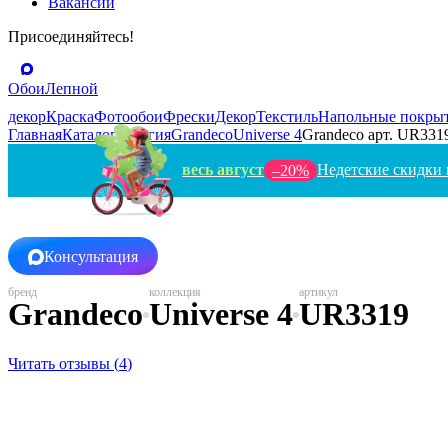
Вакансии
Присоединяйтесь!
Обои
Лепной
декор
Краска
Фотообои
Фрески
Декор
Текстиль
Напольные покры
Главная
Каталог
Бельгия
Grandeco
Universe 4
Grandeco арт. UR331
весь август
Недетские скидки 
–20%
Консультация
Grandeco
Universe 4
UR3319
Читать отзывы (
4
)