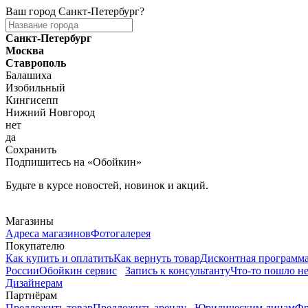
Ваш город
Санкт-Петербург
?
Санкт-Петербург
Москва
Ставрополь
Балашиха
Изобильный
Кингисепп
Нижний Новгород
нет
да
Сохранить
Подпишитесь на «Обойкин»
Будьте в курсе новостей, новинок и акций.
Telegram
Магазины
Адреса магазинов
Фотогалерея
Покупателю
Как купить и оплатить
Как вернуть товар
Дисконтная программ
России
Обойкин сервис
Запись к консультанту
Что-то пошло не
Дизайнерам
Партнёрам
Предложить товар
Предложить аренду
Юридическим лицам
Фр