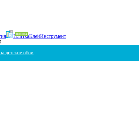
тия
Плитка
Клей
Инструмент
9
на детские обои