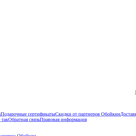
Вконтакте
а
Подарочные сертификаты
Скидки от партнеров Обойкин
Достав
 так
Обратная связь
Правовая информация
аншиза Обойкин