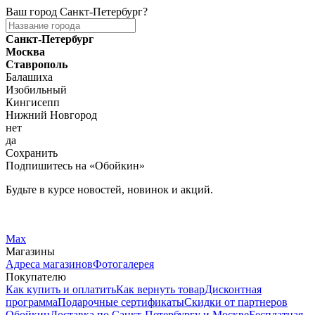
Ваш город
Санкт-Петербург
?
Санкт-Петербург
Москва
Ставрополь
Балашиха
Изобильный
Кингисепп
Нижний Новгород
нет
да
Сохранить
Подпишитесь на «Обойкин»
Будьте в курсе новостей, новинок и акций.
Telegram
Вконтакте
Max
Магазины
Адреса магазинов
Фотогалерея
Покупателю
Как купить и оплатить
Как вернуть товар
Дисконтная
программа
Подарочные сертификаты
Скидки от партнеров
Обойкин
Доставка по Санкт-Петербургу и Москве
Бесплатная