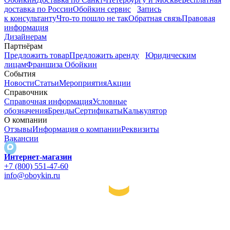
доставка по России
Обойкин сервис
Запись
к консультанту
Что-то пошло не так
Обратная связь
Правовая
информация
Дизайнерам
Партнёрам
Предложить товар
Предложить аренду
Юридическим
лицам
Франшиза Обойкин
События
Новости
Статьи
Мероприятия
Акции
Справочник
Справочная информация
Условные
обозначения
Бренды
Сертификаты
Калькулятор
О компании
Отзывы
Информация о компании
Реквизиты
Вакансии
Интернет-магазин
+7 (800) 551-47-60
info@oboykin.ru