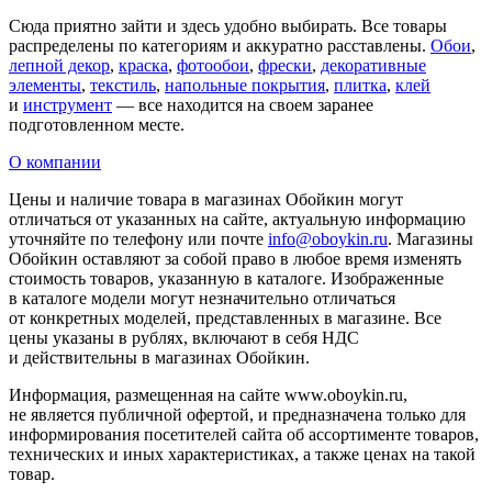
Сюда приятно зайти и здесь удобно выбирать. Все товары
распределены по категориям и аккуратно расставлены.
Обои
,
лепной декор
,
краска
,
фотообои
,
фрески
,
декоративные
элементы
,
текстиль
,
напольные покрытия
,
плитка
,
клей
и
инструмент
— все находится на своем заранее
подготовленном месте.
О компании
Цены и наличие товара в магазинах Обойкин могут
отличаться от указанных на сайте, актуальную информацию
уточняйте по телефону или почте
info@oboykin.ru
. Магазины
Обойкин оставляют за собой право в любое время изменять
стоимость товаров, указанную в каталоге. Изображенные
в каталоге модели могут незначительно отличаться
от конкретных моделей, представленных в магазине. Все
цены указаны в рублях, включают в себя НДС
и действительны в магазинах Обойкин.
Информация, размещенная на сайте www.oboykin.ru,
не является публичной офертой, и предназначена только для
информирования посетителей сайта об ассортименте товаров,
технических и иных характеристиках, а также ценах на такой
товар.