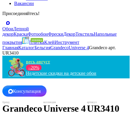
Вакансии
Присоединяйтесь!
Обои
Лепной
декор
Краска
Фотообои
Фрески
Декор
Текстиль
Напольные
покрытия
Плитка
Клей
Инструмент
Главная
Каталог
Бельгия
Grandeco
Universe 4
Grandeco арт.
UR3410
весь август
–20%
Недетские скидки на детские обои
Консультация
Grandeco
Universe 4
UR3410