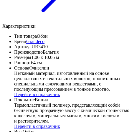
Характеристики
Тип товара
Обои
Бренд
Grandeco
Артикул
UR3410
Производство
Бельгия
Размеры
1.06 x 10.05 м
Раппорт
64 см
Основа
Флизелин
Нетканый материал, изготовленный на основе
целлюлозных и текстильных волокон, пропитанных
специальными связующими веществами, с
последующим прессованием в тонкое полотно.
Перейти в справочник
Покрытие
Винил
Термопластичный полимер, представляющий собой
бесцветную прозрачную массу с химической стойкостью
к щелочам, минеральным маслам, многим кислотам
и растворителям.
Перейти в справочник
Вес
2.66 кг