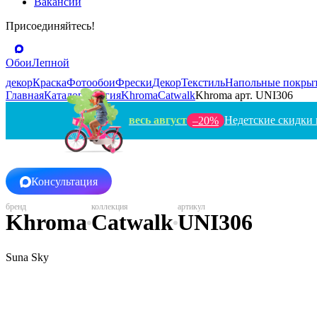
Вакансии
Присоединяйтесь!
Обои
Лепной
декор
Краска
Фотообои
Фрески
Декор
Текстиль
Напольные покры
Главная
Каталог
Бельгия
Khroma
Catwalk
Khroma арт. UNI306
весь август
Недетские скидки 
–20%
Консультация
Khroma
Catwalk
UNI306
Suna Sky