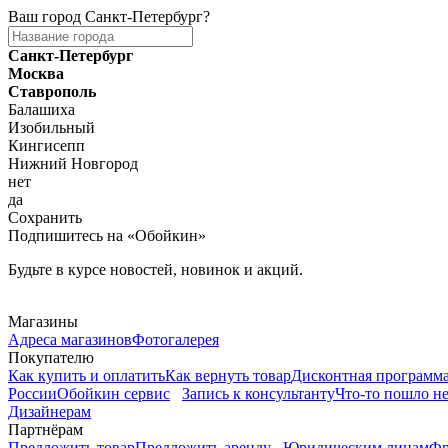
Ваш город
Санкт-Петербург
?
Санкт-Петербург
Москва
Ставрополь
Балашиха
Изобильный
Кингисепп
Нижний Новгород
нет
да
Сохранить
Подпишитесь на «Обойкин»
Будьте в курсе новостей, новинок и акций.
Telegram
Магазины
Адреса магазинов
Фотогалерея
Покупателю
Как купить и оплатить
Как вернуть товар
Дисконтная программ
России
Обойкин сервис
Запись к консультанту
Что-то пошло не
Дизайнерам
Партнёрам
Предложить товар
Предложить аренду
Юридическим лицам
Фр