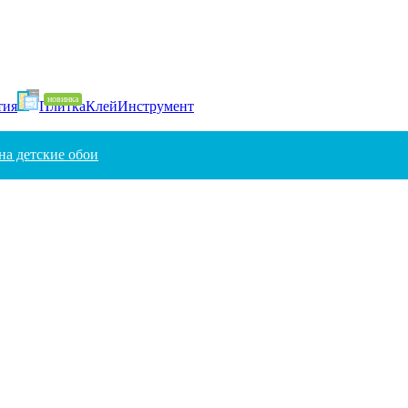
тия
Плитка
Клей
Инструмент
на детские обои