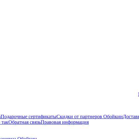
Вконтакте
а
Подарочные сертификаты
Скидки от партнеров Обойкин
Достав
 так
Обратная связь
Правовая информация
аншиза Обойкин