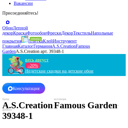
Вакансии
Присоединяйтесь!
Обои
Лепной
декор
Краска
Фотообои
Фрески
Декор
Текстиль
Напольные
покрытия
Плитка
Клей
Инструмент
Главная
Каталог
Германия
A.S.Creation
Famous
Garden
A.S.Creation арт. 39348-1
весь август
–20%
Недетские скидки на детские обои
Консультация
A.S.Creation
Famous Garden
39348-1