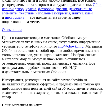
Сюда приятно зайти и здесь удобно выбирать. Все товары
распределены по категориям и аккуратно расставлены.
Обои
,
лепной декор
,
краска
,
фотообои
,
фрески
,
декоративные
элементы
,
текстиль
,
напольные покрытия
,
плитка
,
клей
и
инструмент
— все находится на своем заранее
подготовленном месте.
О компании
Цены и наличие товара в магазинах Обойкин могут
отличаться от указанных на сайте, актуальную информацию
уточняйте по телефону или почте
info@oboykin.ru
. Магазины
Обойкин оставляют за собой право в любое время изменять
стоимость товаров, указанную в каталоге. Изображенные
в каталоге модели могут незначительно отличаться
от конкретных моделей, представленных в магазине. Все
цены указаны в рублях, включают в себя НДС
и действительны в магазинах Обойкин.
Информация, размещенная на сайте www.oboykin.ru,
не является публичной офертой, и предназначена только для
информирования посетителей сайта об ассортименте товаров,
технических и иных характеристиках, а также ценах на такой
товар.
Наши магазины на карте