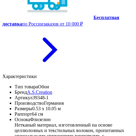
Бесплатная
доставка
по России
заказов от 10 000 ₽
Характеристики
Тип товара
Обои
Бренд
A.S.Creation
Артикул
39348-1
Производство
Германия
Размеры
0.53 x 10.05 м
Раппорт
64 см
Основа
Флизелин
Нетканый материал, изготовленный на основе
целлюлозных и текстильных волокон, пропитанных
специальными связующими веществами, с