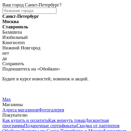
Ваш город
Санкт-Петербург
?
Санкт-Петербург
Москва
Ставрополь
Балашиха
Изобильный
Кингисепп
Нижний Новгород
нет
да
Сохранить
Подпишитесь на «Обойкин»
Будьте в курсе новостей, новинок и акций.
Telegram
Вконтакте
Max
Магазины
Адреса магазинов
Фотогалерея
Покупателю
Как купить и оплатить
Как вернуть товар
Дисконтная
программа
Подарочные сертификаты
Скидки от партнеров
Обойкин
Доставка по Санкт-Петербургу и Москве
Бесплатная