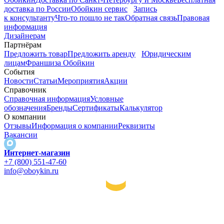
доставка по России
Обойкин сервис
Запись
к консультанту
Что-то пошло не так
Обратная связь
Правовая
информация
Дизайнерам
Партнёрам
Предложить товар
Предложить аренду
Юридическим
лицам
Франшиза Обойкин
События
Новости
Статьи
Мероприятия
Акции
Справочник
Справочная информация
Условные
обозначения
Бренды
Сертификаты
Калькулятор
О компании
Отзывы
Информация о компании
Реквизиты
Вакансии
Интернет-магазин
+7 (800) 551-47-60
info@oboykin.ru