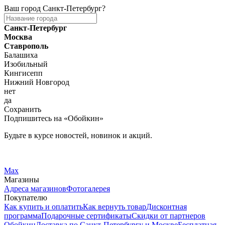
Ваш город
Санкт-Петербург
?
Санкт-Петербург
Москва
Ставрополь
Балашиха
Изобильный
Кингисепп
Нижний Новгород
нет
да
Сохранить
Подпишитесь на «Обойкин»
Будьте в курсе новостей, новинок и акций.
Telegram
Вконтакте
Max
Магазины
Адреса магазинов
Фотогалерея
Покупателю
Как купить и оплатить
Как вернуть товар
Дисконтная
программа
Подарочные сертификаты
Скидки от партнеров
Обойкин
Доставка по Санкт-Петербургу и Москве
Бесплатная