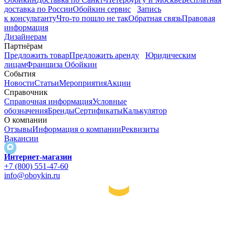
доставка по России
Обойкин сервис
Запись
к консультанту
Что-то пошло не так
Обратная связь
Правовая
информация
Дизайнерам
Партнёрам
Предложить товар
Предложить аренду
Юридическим
лицам
Франшиза Обойкин
События
Новости
Статьи
Мероприятия
Акции
Справочник
Справочная информация
Условные
обозначения
Бренды
Сертификаты
Калькулятор
О компании
Отзывы
Информация о компании
Реквизиты
Вакансии
Интернет-магазин
+7 (800) 551-47-60
info@oboykin.ru