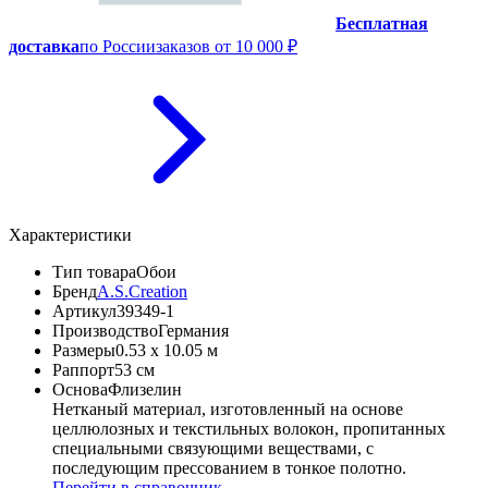
Бесплатная
доставка
по России
заказов от 10 000 ₽
Характеристики
Тип товара
Обои
Бренд
A.S.Creation
Артикул
39349-1
Производство
Германия
Размеры
0.53 x 10.05 м
Раппорт
53 см
Основа
Флизелин
Нетканый материал, изготовленный на основе
целлюлозных и текстильных волокон, пропитанных
специальными связующими веществами, с
последующим прессованием в тонкое полотно.
Перейти в справочник