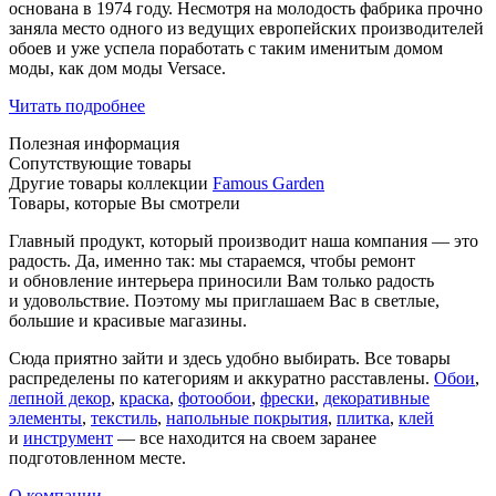
основана в 1974 году. Несмотря на молодость фабрика прочно
заняла место одного из ведущих европейских производителей
обоев и уже успела поработать с таким именитым домом
моды, как дом моды Versace.
Читать подробнее
Полезная информация
Сопутствующие товары
Другие товары коллекции
Famous Garden
Товары, которые Вы смотрели
Главный продукт, который производит наша компания — это
радость. Да, именно так: мы стараемся, чтобы ремонт
и обновление интерьера приносили Вам только радость
и удовольствие. Поэтому мы приглашаем Вас в светлые,
большие и красивые магазины.
Сюда приятно зайти и здесь удобно выбирать. Все товары
распределены по категориям и аккуратно расставлены.
Обои
,
лепной декор
,
краска
,
фотообои
,
фрески
,
декоративные
элементы
,
текстиль
,
напольные покрытия
,
плитка
,
клей
и
инструмент
— все находится на своем заранее
подготовленном месте.
О компании