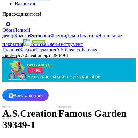
Вакансии
Присоединяйтесь!
Обои
Лепной
декор
Краска
Фотообои
Фрески
Декор
Текстиль
Напольные
покрытия
Плитка
Клей
Инструмент
Главная
Каталог
Германия
A.S.Creation
Famous
Garden
A.S.Creation арт. 39349-1
весь август
–20%
Недетские скидки на детские обои
Консультация
A.S.Creation
Famous Garden
39349-1