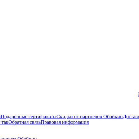
Вконтакте
а
Подарочные сертификаты
Скидки от партнеров Обойкин
Достав
 так
Обратная связь
Правовая информация
аншиза Обойкин