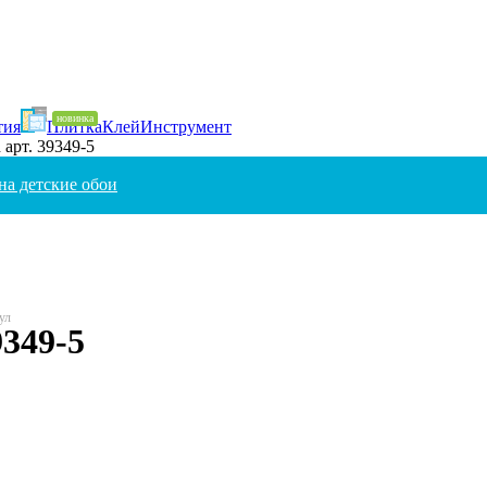
тия
Плитка
Клей
Инструмент
 арт. 39349-5
на детские обои
9349-5