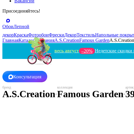
Вакансии
Присоединяйтесь!
Обои
Лепной
декор
Краска
Фотообои
Фрески
Декор
Текстиль
Напольные покры
Главная
Каталог
Германия
A.S.Creation
Famous Garden
A.S.Creation
весь август
Недетские скидки 
–20%
Консультация
A.S.Creation
Famous Garden
3