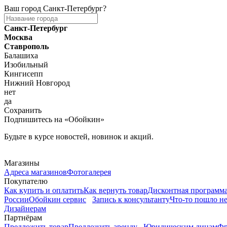
Ваш город
Санкт-Петербург
?
Санкт-Петербург
Москва
Ставрополь
Балашиха
Изобильный
Кингисепп
Нижний Новгород
нет
да
Сохранить
Подпишитесь на «Обойкин»
Будьте в курсе новостей, новинок и акций.
Telegram
Магазины
Адреса магазинов
Фотогалерея
Покупателю
Как купить и оплатить
Как вернуть товар
Дисконтная программ
России
Обойкин сервис
Запись к консультанту
Что-то пошло не
Дизайнерам
Партнёрам
Предложить товар
Предложить аренду
Юридическим лицам
Фр