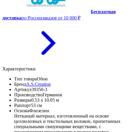
Бесплатная
доставка
по России
заказов от 10 000 ₽
Характеристики
Тип товара
Обои
Бренд
A.S.Creation
Артикул
39350-3
Производство
Германия
Размеры
0.53 x 10.05 м
Раппорт
53 см
Основа
Флизелин
Нетканый материал, изготовленный на основе
целлюлозных и текстильных волокон, пропитанных
специальными связующими веществами, с
последующим прессованием в тонкое полотно.