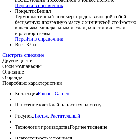
Перейти в справочник
Покрытие
Винил
Термопластичный полимер, представляющий собой
бесцветную прозрачную массу с химической стойкостью
к щелочам, минеральным маслам, многим кислотам
и растворителям.
Перейти в справочник
Вес
1.37 кг
Смотреть описание
Другие цвета:
Обои компаньоны
Описание
О бренде
Подробные характеристики
Коллекция
Famous Garden
Нанесение клея
Клей наносится на стену
Рисунок
Листья
,
Растительный
Технология производства
Горячее тиснение
Влагостойкость
Моющиеся