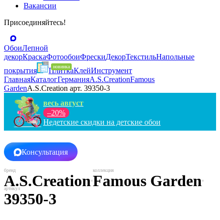
Вакансии
Присоединяйтесь!
Обои
Лепной
декор
Краска
Фотообои
Фрески
Декор
Текстиль
Напольные
покрытия
Плитка
Клей
Инструмент
Главная
Каталог
Германия
A.S.Creation
Famous
Garden
A.S.Creation арт. 39350-3
весь август
–20%
Недетские скидки на детские обои
Консультация
A.S.Creation
Famous Garden
39350-3