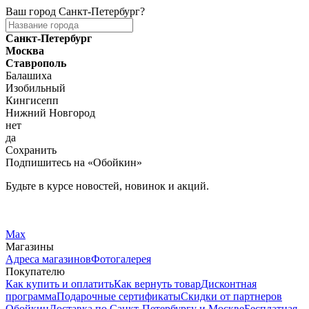
Ваш город
Санкт-Петербург
?
Санкт-Петербург
Москва
Ставрополь
Балашиха
Изобильный
Кингисепп
Нижний Новгород
нет
да
Сохранить
Подпишитесь на «Обойкин»
Будьте в курсе новостей, новинок и акций.
Telegram
Вконтакте
Max
Магазины
Адреса магазинов
Фотогалерея
Покупателю
Как купить и оплатить
Как вернуть товар
Дисконтная
программа
Подарочные сертификаты
Скидки от партнеров
Обойкин
Доставка по Санкт-Петербургу и Москве
Бесплатная