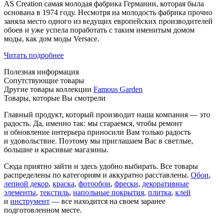
AS Creation самая молодая фабрика Германии, которая была
основана в 1974 году. Несмотря на молодость фабрика прочно
заняла место одного из ведущих европейских производителей
обоев и уже успела поработать с таким именитым домом
моды, как дом моды Versace.
Читать подробнее
Полезная информация
Сопутствующие товары
Другие товары коллекции
Famous Garden
Товары, которые Вы смотрели
Главный продукт, который производит наша компания — это
радость. Да, именно так: мы стараемся, чтобы ремонт
и обновление интерьера приносили Вам только радость
и удовольствие. Поэтому мы приглашаем Вас в светлые,
большие и красивые магазины.
Сюда приятно зайти и здесь удобно выбирать. Все товары
распределены по категориям и аккуратно расставлены.
Обои
,
лепной декор
,
краска
,
фотообои
,
фрески
,
декоративные
элементы
,
текстиль
,
напольные покрытия
,
плитка
,
клей
и
инструмент
— все находится на своем заранее
подготовленном месте.