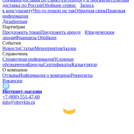
доставка по России
Обойкин сервис
Запись
к консультанту
Что-то пошло не так
Обратная связь
Правовая
информация
Дизайнерам
Партнёрам
Предложить товар
Предложить аренду
Юридическим
лицам
Франшиза Обойкин
События
Новости
Статьи
Мероприятия
Акции
Справочник
Справочная информация
Условные
обозначения
Бренды
Сертификаты
Калькулятор
О компании
Отзывы
Информация о компании
Реквизиты
Вакансии
Интернет-магазин
+7 (800) 551-47-60
info@oboykin.ru