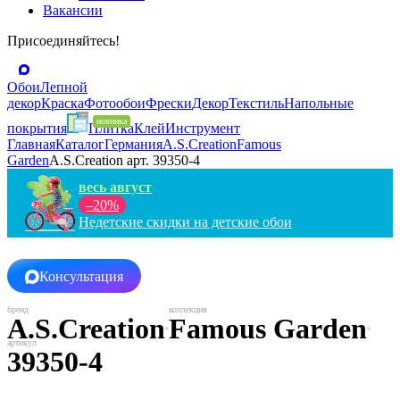
Вакансии
Присоединяйтесь!
Обои
Лепной
декор
Краска
Фотообои
Фрески
Декор
Текстиль
Напольные
покрытия
Плитка
Клей
Инструмент
Главная
Каталог
Германия
A.S.Creation
Famous
Garden
A.S.Creation арт. 39350-4
весь август
–20%
Недетские скидки на детские обои
Консультация
A.S.Creation
Famous Garden
39350-4