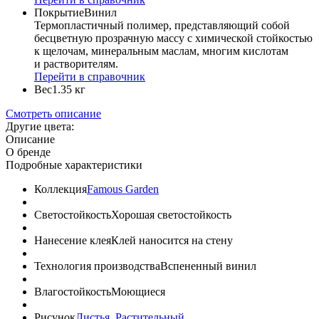
Покрытие
Винил
Термопластичный полимер, представляющий собой
бесцветную прозрачную массу с химической стойкостью
к щелочам, минеральным маслам, многим кислотам
и растворителям.
Перейти в справочник
Вес
1.35 кг
Смотреть описание
Другие цвета:
Описание
О бренде
Подробные характеристики
Коллекция
Famous Garden
Светостойкость
Хорошая светостойкость
Нанесение клея
Клей наносится на стену
Технология производства
Вспененный винил
Влагостойкость
Моющиеся
Рисунок
Листья
,
Растительный