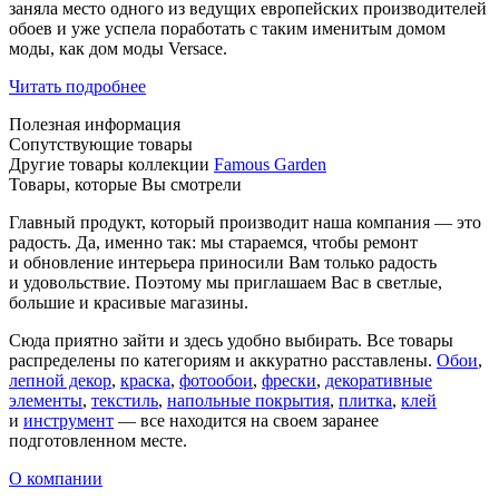
заняла место одного из ведущих европейских производителей
обоев и уже успела поработать с таким именитым домом
моды, как дом моды Versace.
Читать подробнее
Полезная информация
Сопутствующие товары
Другие товары коллекции
Famous Garden
Товары, которые Вы смотрели
Главный продукт, который производит наша компания — это
радость. Да, именно так: мы стараемся, чтобы ремонт
и обновление интерьера приносили Вам только радость
и удовольствие. Поэтому мы приглашаем Вас в светлые,
большие и красивые магазины.
Сюда приятно зайти и здесь удобно выбирать. Все товары
распределены по категориям и аккуратно расставлены.
Обои
,
лепной декор
,
краска
,
фотообои
,
фрески
,
декоративные
элементы
,
текстиль
,
напольные покрытия
,
плитка
,
клей
и
инструмент
— все находится на своем заранее
подготовленном месте.
О компании