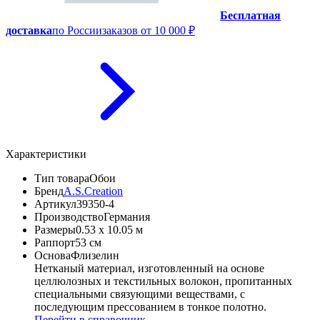
Бесплатная
доставка
по России
заказов от 10 000 ₽
Характеристики
Тип товара
Обои
Бренд
A.S.Creation
Артикул
39350-4
Производство
Германия
Размеры
0.53 x 10.05 м
Раппорт
53 см
Основа
Флизелин
Нетканый материал, изготовленный на основе
целлюлозных и текстильных волокон, пропитанных
специальными связующими веществами, с
последующим прессованием в тонкое полотно.
Перейти в справочник