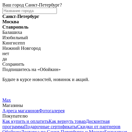
Ваш город
Санкт-Петербург
?
Санкт-Петербург
Москва
Ставрополь
Балашиха
Изобильный
Кингисепп
Нижний Новгород
нет
да
Сохранить
Подпишитесь на «Обойкин»
Будьте в курсе новостей, новинок и акций.
Telegram
Вконтакте
Max
Магазины
Адреса магазинов
Фотогалерея
Покупателю
Как купить и оплатить
Как вернуть товар
Дисконтная
программа
Подарочные сертификаты
Скидки от партнеров
Обойкин
Доставка по Санкт-Петербургу и Москве
Бесплатная