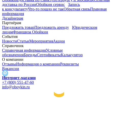
доставка по России
Обойкин сервис
Запись
к консультанту
Что-то пошло не так
Обратная связь
Правовая
информация
Дизайнерам
Партнёрам
Предложить товар
Предложить аренду
Юридическим
лицам
Франшиза Обойкин
События
Новости
Статьи
Мероприятия
Акции
Справочник
Справочная информация
Условные
обозначения
Бренды
Сертификаты
Калькулятор
О компании
Отзывы
Информация о компании
Реквизиты
Вакансии
Интернет-магазин
+7 (800) 551-47-60
info@oboykin.ru