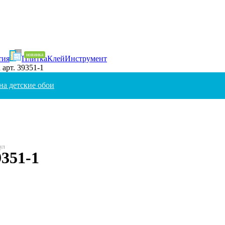
тия
Плитка
Клей
Инструмент
 арт. 39351-1
на детские обои
9351-1