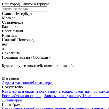
Ваш город
Санкт-Петербург
?
Санкт-Петербург
Москва
Ставрополь
Балашиха
Изобильный
Кингисепп
Нижний Новгород
нет
да
Сохранить
Подпишитесь на «Обойкин»
Будьте в курсе новостей, новинок и акций.
Telegram
Магазины
Адреса магазинов
Фотогалерея
Покупателю
Как купить и оплатить
Как вернуть товар
Дисконтная программ
России
Обойкин сервис
Запись к консультанту
Что-то пошло не
Дизайнерам
Партнёрам
Предложить товар
Предложить аренду
Юридическим лицам
Фр