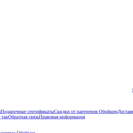
Вконтакте
а
Подарочные сертификаты
Скидки от партнеров Обойкин
Достав
 так
Обратная связь
Правовая информация
аншиза Обойкин