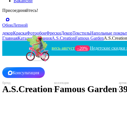
Вакансии
Присоединяйтесь!
Обои
Лепной
декор
Краска
Фотообои
Фрески
Декор
Текстиль
Напольные покры
Главная
Каталог
Германия
A.S.Creation
Famous Garden
A.S.Creation
весь август
Недетские скидки 
–20%
Консультация
A.S.Creation
Famous Garden
3