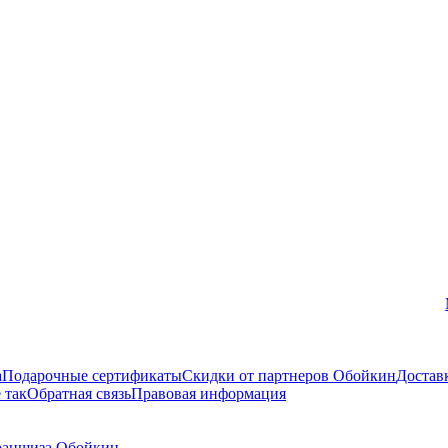
Вконтакте
а
Подарочные сертификаты
Скидки от партнеров Обойкин
Достав
 так
Обратная связь
Правовая информация
аншиза Обойкин