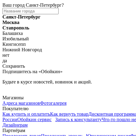
Ваш город
Санкт-Петербург
?
Санкт-Петербург
Москва
Ставрополь
Балашиха
Изобильный
Кингисепп
Нижний Новгород
нет
да
Сохранить
Подпишитесь на «Обойкин»
Будьте в курсе новостей, новинок и акций.
Telegram
Магазины
Адреса магазинов
Фотогалерея
Покупателю
Как купить и оплатить
Как вернуть товар
Дисконтная программ
России
Обойкин сервис
Запись к консультанту
Что-то пошло не
Дизайнерам
Партнёрам
Предложить товар
Предложить аренду
Юридическим лицам
Фр