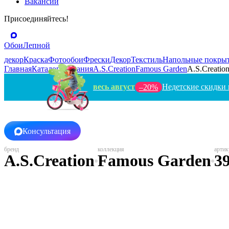
Вакансии
Присоединяйтесь!
Обои
Лепной
декор
Краска
Фотообои
Фрески
Декор
Текстиль
Напольные покры
Главная
Каталог
Германия
A.S.Creation
Famous Garden
A.S.Creation
весь август
Недетские скидки 
–20%
Консультация
A.S.Creation
Famous Garden
3