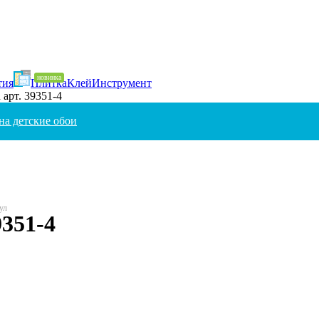
тия
Плитка
Клей
Инструмент
 арт. 39351-4
на детские обои
9351-4