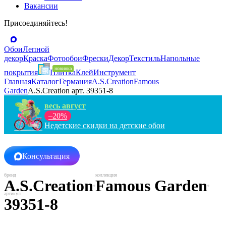
Вакансии
Присоединяйтесь!
Обои
Лепной
декор
Краска
Фотообои
Фрески
Декор
Текстиль
Напольные
покрытия
Плитка
Клей
Инструмент
Главная
Каталог
Германия
A.S.Creation
Famous
Garden
A.S.Creation арт. 39351-8
весь август
–20%
Недетские скидки на детские обои
Консультация
A.S.Creation
Famous Garden
39351-8