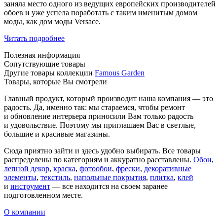
заняла место одного из ведущих европейских производителей
обоев и уже успела поработать с таким именитым домом
моды, как дом моды Versace.
Читать подробнее
Полезная информация
Сопутствующие товары
Другие товары коллекции
Famous Garden
Товары, которые Вы смотрели
Главный продукт, который производит наша компания — это
радость. Да, именно так: мы стараемся, чтобы ремонт
и обновление интерьера приносили Вам только радость
и удовольствие. Поэтому мы приглашаем Вас в светлые,
большие и красивые магазины.
Сюда приятно зайти и здесь удобно выбирать. Все товары
распределены по категориям и аккуратно расставлены.
Обои
,
лепной декор
,
краска
,
фотообои
,
фрески
,
декоративные
элементы
,
текстиль
,
напольные покрытия
,
плитка
,
клей
и
инструмент
— все находится на своем заранее
подготовленном месте.
О компании