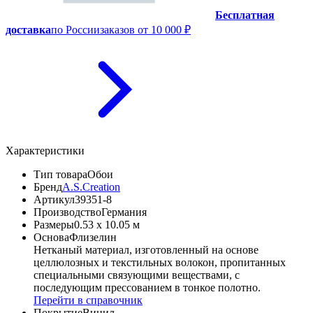
Бесплатная
доставка
по России
заказов от 10 000 ₽
Характеристики
Тип товара
Обои
Бренд
A.S.Creation
Артикул
39351-8
Производство
Германия
Размеры
0.53 x 10.05 м
Основа
Флизелин
Нетканый материал, изготовленный на основе
целлюлозных и текстильных волокон, пропитанных
специальными связующими веществами, с
последующим прессованием в тонкое полотно.
Перейти в справочник
Покрытие
Винил