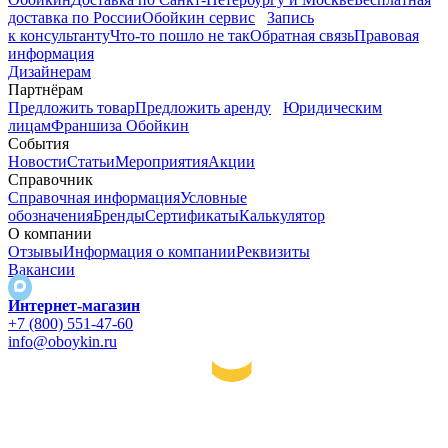
доставка по России
Обойкин сервис
Запись
к консультанту
Что-то пошло не так
Обратная связь
Правовая
информация
Дизайнерам
Партнёрам
Предложить товар
Предложить аренду
Юридическим
лицам
Франшиза Обойкин
События
Новости
Статьи
Мероприятия
Акции
Справочник
Справочная информация
Условные
обозначения
Бренды
Сертификаты
Калькулятор
О компании
Отзывы
Информация о компании
Реквизиты
Вакансии
Интернет-магазин
+7 (800) 551-47-60
info@oboykin.ru