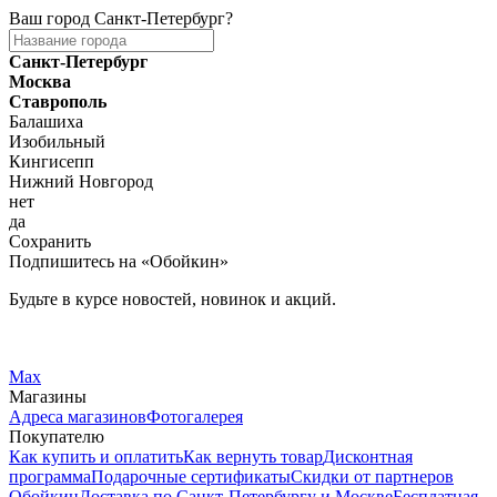
Ваш город
Санкт-Петербург
?
Санкт-Петербург
Москва
Ставрополь
Балашиха
Изобильный
Кингисепп
Нижний Новгород
нет
да
Сохранить
Подпишитесь на «Обойкин»
Будьте в курсе новостей, новинок и акций.
Telegram
Вконтакте
Max
Магазины
Адреса магазинов
Фотогалерея
Покупателю
Как купить и оплатить
Как вернуть товар
Дисконтная
программа
Подарочные сертификаты
Скидки от партнеров
Обойкин
Доставка по Санкт-Петербургу и Москве
Бесплатная