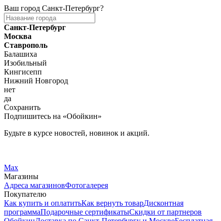
Ваш город
Санкт-Петербург
?
Санкт-Петербург
Москва
Ставрополь
Балашиха
Изобильный
Кингисепп
Нижний Новгород
нет
да
Сохранить
Подпишитесь на «Обойкин»
Будьте в курсе новостей, новинок и акций.
Telegram
Вконтакте
Max
Магазины
Адреса магазинов
Фотогалерея
Покупателю
Как купить и оплатить
Как вернуть товар
Дисконтная
программа
Подарочные сертификаты
Скидки от партнеров
Обойкин
Доставка по Санкт-Петербургу и Москве
Бесплатная