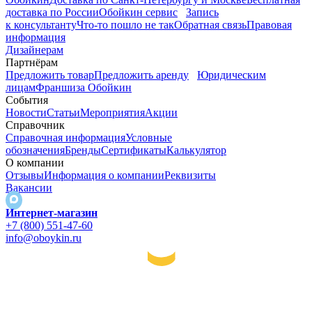
доставка по России
Обойкин сервис
Запись
к консультанту
Что-то пошло не так
Обратная связь
Правовая
информация
Дизайнерам
Партнёрам
Предложить товар
Предложить аренду
Юридическим
лицам
Франшиза Обойкин
События
Новости
Статьи
Мероприятия
Акции
Справочник
Справочная информация
Условные
обозначения
Бренды
Сертификаты
Калькулятор
О компании
Отзывы
Информация о компании
Реквизиты
Вакансии
Интернет-магазин
+7 (800) 551-47-60
info@oboykin.ru