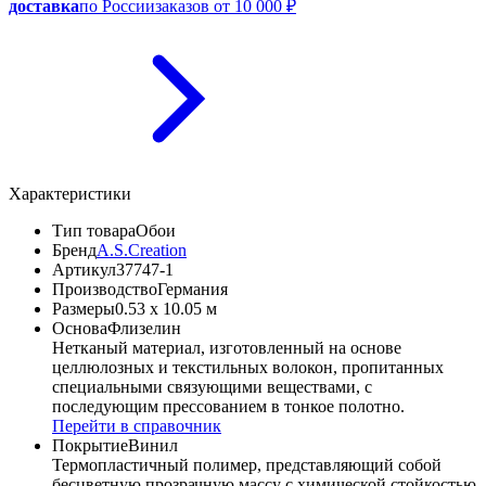
доставка
по России
заказов от 10 000 ₽
Характеристики
Тип товара
Обои
Бренд
A.S.Creation
Артикул
37747-1
Производство
Германия
Размеры
0.53 x 10.05 м
Основа
Флизелин
Нетканый материал, изготовленный на основе
целлюлозных и текстильных волокон, пропитанных
специальными связующими веществами, с
последующим прессованием в тонкое полотно.
Перейти в справочник
Покрытие
Винил
Термопластичный полимер, представляющий собой
бесцветную прозрачную массу с химической стойкостью