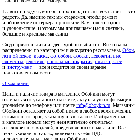
Товары, которые Вы смотрели
Главный продукт, который производит наша компания — это
радость. Да, именно так: мы стараемся, чтобы ремонт
и обновление интерьера приносили Вам только радость
и удовольствие. Поэтому мы приглашаем Вас в светлые,
большие и красивые магазины.
Сюда приятно зайти и здесь удобно выбирать. Все товары
распределены по категориям и аккуратно расставлены.
Обои
,
лепной декор
,
краска
,
фотообои
,
фрески
,
декоративные
элементы
,
текстиль
,
напольные покрытия
,
плитка
,
клей
и
инструмент
— все находится на своем заранее
подготовленном месте.
О компании
Цены и наличие товара в магазинах Обойкин могут
отличаться от указанных на сайте, актуальную информацию
уточняйте по телефону или почте
info@oboykin.ru
. Магазины
Обойкин оставляют за собой право в любое время изменять
стоимость товаров, указанную в каталоге. Изображенные
в каталоге модели могут незначительно отличаться
от конкретных моделей, представленных в магазине. Все
цены указаны в рублях, включают в себя НДС
и действительны в магазинах Обойкин.