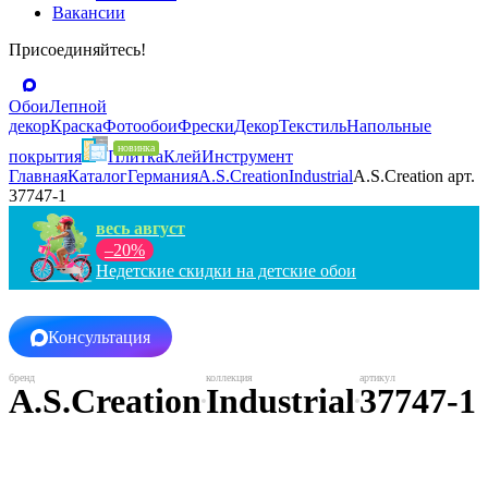
Вакансии
Присоединяйтесь!
Обои
Лепной
декор
Краска
Фотообои
Фрески
Декор
Текстиль
Напольные
покрытия
Плитка
Клей
Инструмент
Главная
Каталог
Германия
A.S.Creation
Industrial
A.S.Creation арт.
37747-1
весь август
–20%
Недетские скидки на детские обои
Консультация
A.S.Creation
Industrial
37747-1