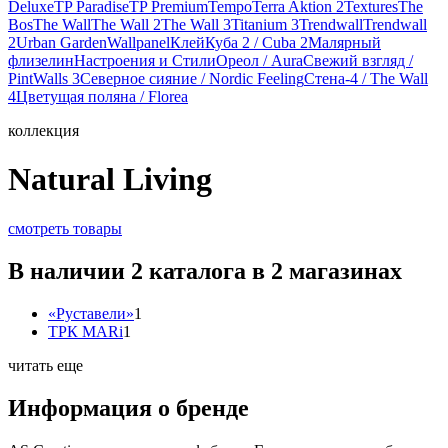
Deluxe
TP Paradise
TP Premium
Tempo
Terra Aktion 2
Textures
The
Bos
The Wall
The Wall 2
The Wall 3
Titanium 3
Trendwall
Trendwall
2
Urban Garden
Wallpanel
Клей
Куба 2 / Cuba 2
Малярный
флизелин
Настроения и Стили
Ореол / Aura
Свежий взгляд /
PintWalls 3
Северное сияние / Nordic Feeling
Стена-4 / The Wall
4
Цветущая поляна / Florea
коллекция
Natural Living
смотреть товары
В наличии 2 каталога в 2 магазинах
«Руставели»
1
ТРК MARi
1
читать еще
Информация о бренде