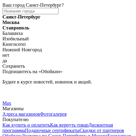
Ваш город
Санкт-Петербург
?
Санкт-Петербург
Москва
Ставрополь
Балашиха
Изобильный
Кингисепп
Нижний Новгород
нет
да
Сохранить
Подпишитесь на «Обойкин»
Будьте в курсе новостей, новинок и акций.
Telegram
Вконтакте
Max
Магазины
Адреса магазинов
Фотогалерея
Покупателю
Как купить и оплатить
Как вернуть товар
Дисконтная
программа
Подарочные сертификаты
Скидки от партнеров
Обойкин
Доставка по Санкт-Петербургу и Москве
Бесплатная