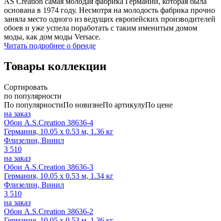
AS Creation самая молодая фабрика Германии, которая была
основана в 1974 году. Несмотря на молодость фабрика прочно
заняла место одного из ведущих европейских производителей
обоев и уже успела поработать с таким именитым домом
моды, как дом моды Versace.
Читать подробнее о бренде
Товары коллекции
Сортировать
по популярности
По популярности
По новизне
По артикулу
По цене
на заказ
Обои A.S.Creation 38636-4
Германия, 10.05 x 0.53 м, 1.36 кг
Флизелин, Винил
3 510
на заказ
Обои A.S.Creation 38636-3
Германия, 10.05 x 0.53 м, 1.34 кг
Флизелин, Винил
3 510
на заказ
Обои A.S.Creation 38636-2
Германия, 10.05 x 0.53 м, 1.36 кг