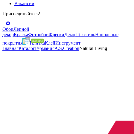
Вакансии
Присоединяйтесь!
Обои
Лепной
декор
Краска
Фотообои
Фрески
Декор
Текстиль
Напольные
покрытия
Плитка
Клей
Инструмент
Главная
Каталог
Германия
A.S.Creation
Natural Living