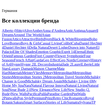
Германия
Все коллекции бренда
Alberto (Hitto)
Alive
Amber
Anna d'Andrea
Antic
Antigua
Aquarell
Dreams
Around The World
Asian
Fusion
Attico
Attractive
Birds
Bjorn
Black & White
Blooming
Boho
Love
Borneo
Boys & Girls
Casual Living
Colibri
Cuba
Daniel Hechter
4
Daniel Hechter 6
Della Natura
Desert Lodge
Drawn into Nature
El
Palacio
Elite Of Shades
Emotion Graphic
Esprit 14
Eterna
Ethnic
Origin
Famous Garden
Fiori Country
Flower Symphonie
Four
Seasons
French Affair
Garda
Geo Effect
Geo Nordic
Greenery
History
of Art
Hygge
Hygge 2
IL Decoro
Industrial
Jade 2
Laurel
Liberte
Little
Stars
Luxury Damask
Maison Charme
Mata
Hari
Materials
MeisterVlies
Memory
Metropolitan
Metropolitan
Stories
Metropolitan Stories 2
Metropolitan Travel Stories
Michalsky
Change is Good
Michalsky Dream Again
Michalsky Living 6
My
Home My Spa
Nara
Natural Flavour Innova
Natural Living
Natural
Soul
Neue Bude 2.0
New Elegance
New Life
New Studio (2.
Bude)
New Walls
Pacifica
Palila
Paradise Garden
PintWalls
2
Pintwalls
Pop Style
Premium
Prinz
Retro Chic
Romantico
Royal
Botanic
Sakura
Smart Surfaces
Stories of Life
Sumatra
Sylvana
TP