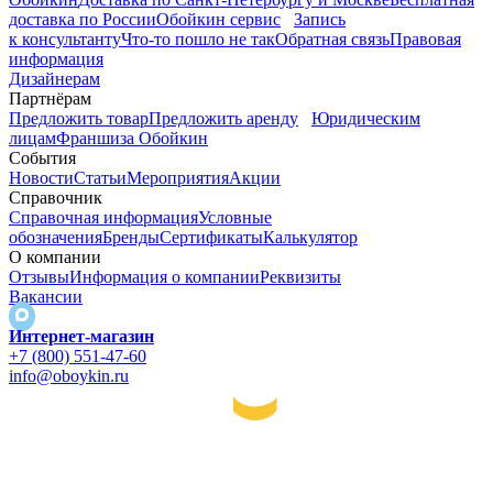
доставка по России
Обойкин сервис
Запись
к консультанту
Что-то пошло не так
Обратная связь
Правовая
информация
Дизайнерам
Партнёрам
Предложить товар
Предложить аренду
Юридическим
лицам
Франшиза Обойкин
События
Новости
Статьи
Мероприятия
Акции
Справочник
Справочная информация
Условные
обозначения
Бренды
Сертификаты
Калькулятор
О компании
Отзывы
Информация о компании
Реквизиты
Вакансии
Интернет-магазин
+7 (800) 551-47-60
info@oboykin.ru