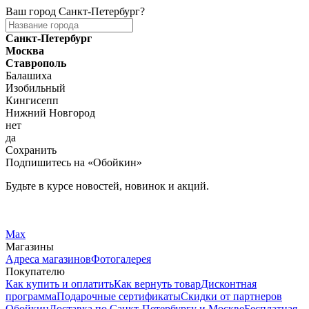
Ваш город
Санкт-Петербург
?
Санкт-Петербург
Москва
Ставрополь
Балашиха
Изобильный
Кингисепп
Нижний Новгород
нет
да
Сохранить
Подпишитесь на «Обойкин»
Будьте в курсе новостей, новинок и акций.
Telegram
Вконтакте
Max
Магазины
Адреса магазинов
Фотогалерея
Покупателю
Как купить и оплатить
Как вернуть товар
Дисконтная
программа
Подарочные сертификаты
Скидки от партнеров
Обойкин
Доставка по Санкт-Петербургу и Москве
Бесплатная