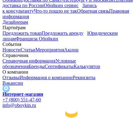
доставка по России
Обойкин сервис
Запись
к консультанту
Что-то пошло не так
Обратная связь
Правовая
информация
Дизайнерам
Партнёрам
Предложить товар
Предложить аренду
Юридическим
лицам
Франшиза Обойкин
События
Новости
Статьи
Мероприятия
Акции
Справочник
Справочная информация
Условные
обозначения
Бренды
Сертификаты
Калькулятор
О компании
Отзывы
Информация о компании
Реквизиты
Вакансии
Интернет-магазин
+7 (800) 551-47-60
info@oboykin.ru