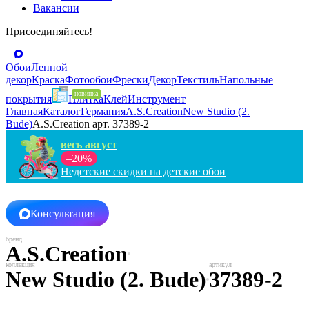
Вакансии
Присоединяйтесь!
Обои
Лепной
декор
Краска
Фотообои
Фрески
Декор
Текстиль
Напольные
покрытия
Плитка
Клей
Инструмент
Главная
Каталог
Германия
A.S.Creation
New Studio (2.
Bude)
A.S.Creation арт. 37389-2
весь август
–20%
Недетские скидки на детские обои
Консультация
A.S.Creation
New Studio (2. Bude)
37389-2