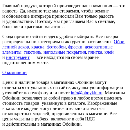
Главный продукт, который производит наша компания — это
радость. Да, именно так: мы стараемся, чтобы ремонт
и обновление интерьера приносили Вам только радость
и удовольствие. Поэтому мы приглашаем Вас в светлые,
большие и красивые магазины.
Сюда приятно зайти и здесь удобно выбирать. Все товары
распределены по категориям и аккуратно расставлены.
Обои
,
лепной декор
,
краска
,
фотообои
,
фрески
,
декоративные
элементы
,
текстиль
,
напольные покрытия
,
плитка
,
клей
и
инструмент
— все находится на своем заранее
подготовленном месте.
О компании
Цены и наличие товара в магазинах Обойкин могут
отличаться от указанных на сайте, актуальную информацию
уточняйте по телефону или почте
info@oboykin.ru
. Магазины
Обойкин оставляют за собой право в любое время изменять
стоимость товаров, указанную в каталоге. Изображенные
в каталоге модели могут незначительно отличаться
от конкретных моделей, представленных в магазине. Все
цены указаны в рублях, включают в себя НДС
и действительны в магазинах Обойкин.