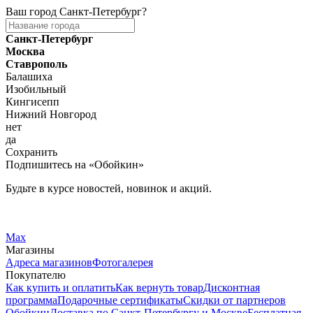
Ваш город
Санкт-Петербург
?
Санкт-Петербург
Москва
Ставрополь
Балашиха
Изобильный
Кингисепп
Нижний Новгород
нет
да
Сохранить
Подпишитесь на «Обойкин»
Будьте в курсе новостей, новинок и акций.
Telegram
Вконтакте
Max
Магазины
Адреса магазинов
Фотогалерея
Покупателю
Как купить и оплатить
Как вернуть товар
Дисконтная
программа
Подарочные сертификаты
Скидки от партнеров
Обойкин
Доставка по Санкт-Петербургу и Москве
Бесплатная