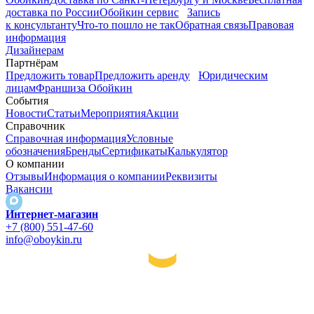
доставка по России
Обойкин сервис
Запись
к консультанту
Что-то пошло не так
Обратная связь
Правовая
информация
Дизайнерам
Партнёрам
Предложить товар
Предложить аренду
Юридическим
лицам
Франшиза Обойкин
События
Новости
Статьи
Мероприятия
Акции
Справочник
Справочная информация
Условные
обозначения
Бренды
Сертификаты
Калькулятор
О компании
Отзывы
Информация о компании
Реквизиты
Вакансии
Интернет-магазин
+7 (800) 551-47-60
info@oboykin.ru