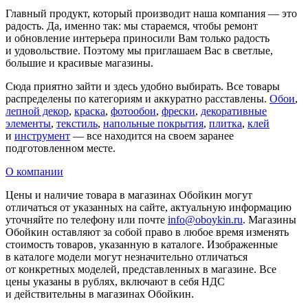
Главный продукт, который производит наша компания — это
радость. Да, именно так: мы стараемся, чтобы ремонт
и обновление интерьера приносили Вам только радость
и удовольствие. Поэтому мы приглашаем Вас в светлые,
большие и красивые магазины.
Сюда приятно зайти и здесь удобно выбирать. Все товары
распределены по категориям и аккуратно расставлены.
Обои
,
лепной декор
,
краска
,
фотообои
,
фрески
,
декоративные
элементы
,
текстиль
,
напольные покрытия
,
плитка
,
клей
и
инструмент
— все находится на своем заранее
подготовленном месте.
О компании
Цены и наличие товара в магазинах Обойкин могут
отличаться от указанных на сайте, актуальную информацию
уточняйте по телефону или почте
info@oboykin.ru
. Магазины
Обойкин оставляют за собой право в любое время изменять
стоимость товаров, указанную в каталоге. Изображенные
в каталоге модели могут незначительно отличаться
от конкретных моделей, представленных в магазине. Все
цены указаны в рублях, включают в себя НДС
и действительны в магазинах Обойкин.