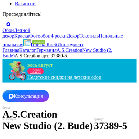
Вакансии
Присоединяйтесь!
Обои
Лепной
декор
Краска
Фотообои
Фрески
Декор
Текстиль
Напольные
покрытия
Плитка
Клей
Инструмент
Главная
Каталог
Германия
A.S.Creation
New Studio (2.
Bude)
A.S.Creation арт. 37389-5
весь август
–20%
Недетские скидки на детские обои
Консультация
A.S.Creation
New Studio (2. Bude)
37389-5