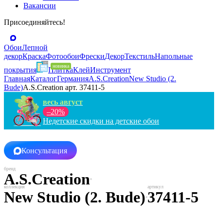
Вакансии
Присоединяйтесь!
Обои
Лепной
декор
Краска
Фотообои
Фрески
Декор
Текстиль
Напольные
покрытия
Плитка
Клей
Инструмент
Главная
Каталог
Германия
A.S.Creation
New Studio (2.
Bude)
A.S.Creation арт. 37411-5
весь август
–20%
Недетские скидки на детские обои
Консультация
A.S.Creation
New Studio (2. Bude)
37411-5