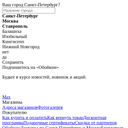
Ваш город
Санкт-Петербург
?
Санкт-Петербург
Москва
Ставрополь
Балашиха
Изобильный
Кингисепп
Нижний Новгород
нет
да
Сохранить
Подпишитесь на «Обойкин»
Будьте в курсе новостей, новинок и акций.
Telegram
Вконтакте
Max
Магазины
Адреса магазинов
Фотогалерея
Покупателю
Как купить и оплатить
Как вернуть товар
Дисконтная
программа
Подарочные сертификаты
Скидки от партнеров
Обойкин
Доставка по Санкт-Петербургу и Москве
Бесплатная