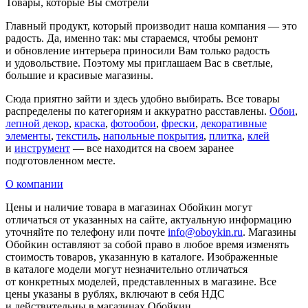
Товары, которые Вы смотрели
Главный продукт, который производит наша компания — это
радость. Да, именно так: мы стараемся, чтобы ремонт
и обновление интерьера приносили Вам только радость
и удовольствие. Поэтому мы приглашаем Вас в светлые,
большие и красивые магазины.
Сюда приятно зайти и здесь удобно выбирать. Все товары
распределены по категориям и аккуратно расставлены.
Обои
,
лепной декор
,
краска
,
фотообои
,
фрески
,
декоративные
элементы
,
текстиль
,
напольные покрытия
,
плитка
,
клей
и
инструмент
— все находится на своем заранее
подготовленном месте.
О компании
Цены и наличие товара в магазинах Обойкин могут
отличаться от указанных на сайте, актуальную информацию
уточняйте по телефону или почте
info@oboykin.ru
. Магазины
Обойкин оставляют за собой право в любое время изменять
стоимость товаров, указанную в каталоге. Изображенные
в каталоге модели могут незначительно отличаться
от конкретных моделей, представленных в магазине. Все
цены указаны в рублях, включают в себя НДС
и действительны в магазинах Обойкин.