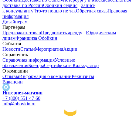
доставка по России
Обойкин сервис
Запись
к консультанту
Что-то пошло не так
Обратная связь
Правовая
информация
Дизайнерам
Партнёрам
Предложить товар
Предложить аренду
Юридическим
лицам
Франшиза Обойкин
События
Новости
Статьи
Мероприятия
Акции
Справочник
Справочная информация
Условные
обозначения
Бренды
Сертификаты
Калькулятор
О компании
Отзывы
Информация о компании
Реквизиты
Вакансии
Интернет-магазин
+7 (800) 551-47-60
info@oboykin.ru