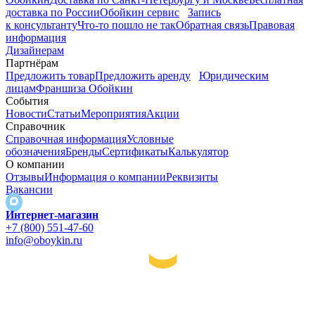
доставка по России
Обойкин сервис
Запись
к консультанту
Что-то пошло не так
Обратная связь
Правовая
информация
Дизайнерам
Партнёрам
Предложить товар
Предложить аренду
Юридическим
лицам
Франшиза Обойкин
События
Новости
Статьи
Мероприятия
Акции
Справочник
Справочная информация
Условные
обозначения
Бренды
Сертификаты
Калькулятор
О компании
Отзывы
Информация о компании
Реквизиты
Вакансии
Интернет-магазин
+7 (800) 551-47-60
info@oboykin.ru