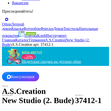
Вакансии
Присоединяйтесь!
Обои
Лепной
декор
Краска
Фотообои
Фрески
Декор
Текстиль
Напольные
покрытия
Плитка
Клей
Инструмент
Главная
Каталог
Германия
A.S.Creation
New Studio (2.
Bude)
A.S.Creation арт. 37412-1
весь август
–20%
Недетские скидки на детские обои
Консультация
A.S.Creation
New Studio (2. Bude)
37412-1