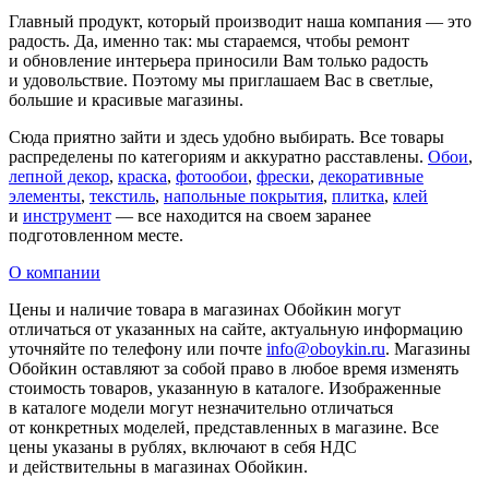
Главный продукт, который производит наша компания — это
радость. Да, именно так: мы стараемся, чтобы ремонт
и обновление интерьера приносили Вам только радость
и удовольствие. Поэтому мы приглашаем Вас в светлые,
большие и красивые магазины.
Сюда приятно зайти и здесь удобно выбирать. Все товары
распределены по категориям и аккуратно расставлены.
Обои
,
лепной декор
,
краска
,
фотообои
,
фрески
,
декоративные
элементы
,
текстиль
,
напольные покрытия
,
плитка
,
клей
и
инструмент
— все находится на своем заранее
подготовленном месте.
О компании
Цены и наличие товара в магазинах Обойкин могут
отличаться от указанных на сайте, актуальную информацию
уточняйте по телефону или почте
info@oboykin.ru
. Магазины
Обойкин оставляют за собой право в любое время изменять
стоимость товаров, указанную в каталоге. Изображенные
в каталоге модели могут незначительно отличаться
от конкретных моделей, представленных в магазине. Все
цены указаны в рублях, включают в себя НДС
и действительны в магазинах Обойкин.