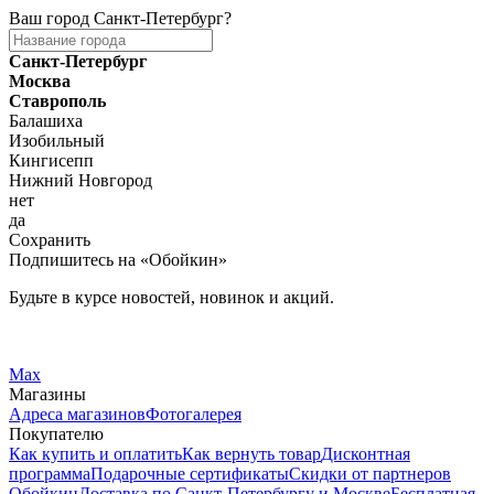
Ваш город
Санкт-Петербург
?
Санкт-Петербург
Москва
Ставрополь
Балашиха
Изобильный
Кингисепп
Нижний Новгород
нет
да
Сохранить
Подпишитесь на «Обойкин»
Будьте в курсе новостей, новинок и акций.
Telegram
Вконтакте
Max
Магазины
Адреса магазинов
Фотогалерея
Покупателю
Как купить и оплатить
Как вернуть товар
Дисконтная
программа
Подарочные сертификаты
Скидки от партнеров
Обойкин
Доставка по Санкт-Петербургу и Москве
Бесплатная