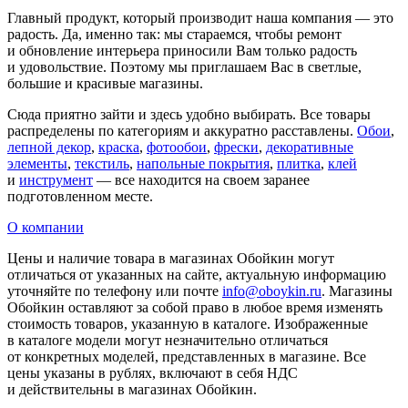
Главный продукт, который производит наша компания — это
радость. Да, именно так: мы стараемся, чтобы ремонт
и обновление интерьера приносили Вам только радость
и удовольствие. Поэтому мы приглашаем Вас в светлые,
большие и красивые магазины.
Сюда приятно зайти и здесь удобно выбирать. Все товары
распределены по категориям и аккуратно расставлены.
Обои
,
лепной декор
,
краска
,
фотообои
,
фрески
,
декоративные
элементы
,
текстиль
,
напольные покрытия
,
плитка
,
клей
и
инструмент
— все находится на своем заранее
подготовленном месте.
О компании
Цены и наличие товара в магазинах Обойкин могут
отличаться от указанных на сайте, актуальную информацию
уточняйте по телефону или почте
info@oboykin.ru
. Магазины
Обойкин оставляют за собой право в любое время изменять
стоимость товаров, указанную в каталоге. Изображенные
в каталоге модели могут незначительно отличаться
от конкретных моделей, представленных в магазине. Все
цены указаны в рублях, включают в себя НДС
и действительны в магазинах Обойкин.