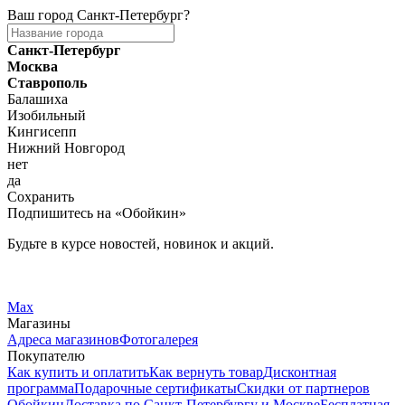
Ваш город
Санкт-Петербург
?
Санкт-Петербург
Москва
Ставрополь
Балашиха
Изобильный
Кингисепп
Нижний Новгород
нет
да
Сохранить
Подпишитесь на «Обойкин»
Будьте в курсе новостей, новинок и акций.
Telegram
Вконтакте
Max
Магазины
Адреса магазинов
Фотогалерея
Покупателю
Как купить и оплатить
Как вернуть товар
Дисконтная
программа
Подарочные сертификаты
Скидки от партнеров
Обойкин
Доставка по Санкт-Петербургу и Москве
Бесплатная