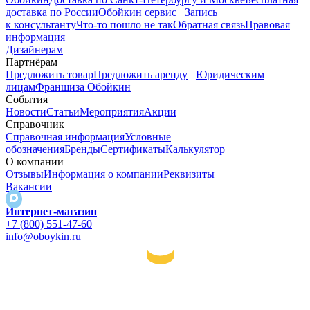
доставка по России
Обойкин сервис
Запись
к консультанту
Что-то пошло не так
Обратная связь
Правовая
информация
Дизайнерам
Партнёрам
Предложить товар
Предложить аренду
Юридическим
лицам
Франшиза Обойкин
События
Новости
Статьи
Мероприятия
Акции
Справочник
Справочная информация
Условные
обозначения
Бренды
Сертификаты
Калькулятор
О компании
Отзывы
Информация о компании
Реквизиты
Вакансии
Интернет-магазин
+7 (800) 551-47-60
info@oboykin.ru