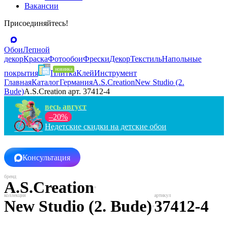
Вакансии
Присоединяйтесь!
Обои
Лепной
декор
Краска
Фотообои
Фрески
Декор
Текстиль
Напольные
покрытия
Плитка
Клей
Инструмент
Главная
Каталог
Германия
A.S.Creation
New Studio (2.
Bude)
A.S.Creation арт. 37412-4
весь август
–20%
Недетские скидки на детские обои
Консультация
A.S.Creation
New Studio (2. Bude)
37412-4