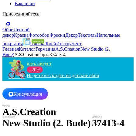
Вакансии
Присоединяйтесь!
Обои
Лепной
декор
Краска
Фотообои
Фрески
Декор
Текстиль
Напольные
покрытия
Плитка
Клей
Инструмент
Главная
Каталог
Германия
A.S.Creation
New Studio (2.
Bude)
A.S.Creation арт. 37413-4
весь август
–20%
Недетские скидки на детские обои
Консультация
A.S.Creation
New Studio (2. Bude)
37413-4