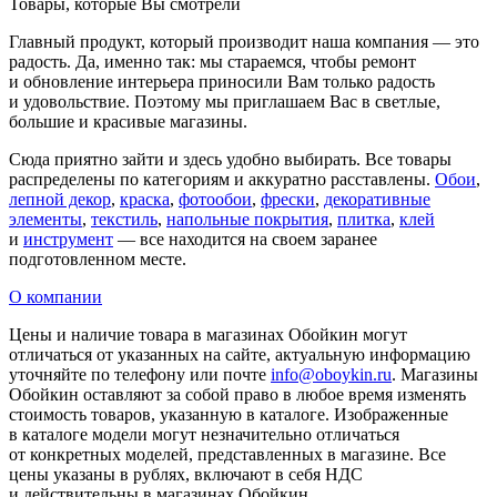
Товары, которые Вы смотрели
Главный продукт, который производит наша компания — это
радость. Да, именно так: мы стараемся, чтобы ремонт
и обновление интерьера приносили Вам только радость
и удовольствие. Поэтому мы приглашаем Вас в светлые,
большие и красивые магазины.
Сюда приятно зайти и здесь удобно выбирать. Все товары
распределены по категориям и аккуратно расставлены.
Обои
,
лепной декор
,
краска
,
фотообои
,
фрески
,
декоративные
элементы
,
текстиль
,
напольные покрытия
,
плитка
,
клей
и
инструмент
— все находится на своем заранее
подготовленном месте.
О компании
Цены и наличие товара в магазинах Обойкин могут
отличаться от указанных на сайте, актуальную информацию
уточняйте по телефону или почте
info@oboykin.ru
. Магазины
Обойкин оставляют за собой право в любое время изменять
стоимость товаров, указанную в каталоге. Изображенные
в каталоге модели могут незначительно отличаться
от конкретных моделей, представленных в магазине. Все
цены указаны в рублях, включают в себя НДС
и действительны в магазинах Обойкин.