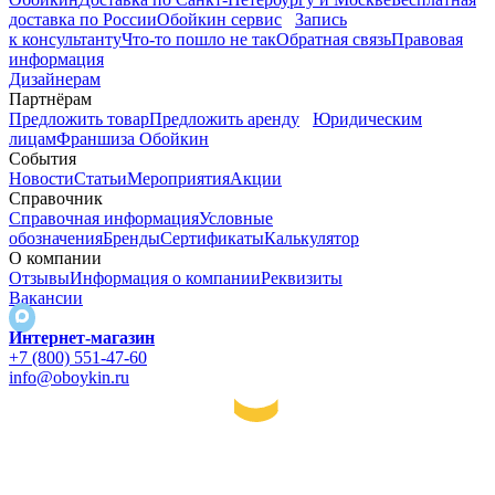
доставка по России
Обойкин сервис
Запись
к консультанту
Что-то пошло не так
Обратная связь
Правовая
информация
Дизайнерам
Партнёрам
Предложить товар
Предложить аренду
Юридическим
лицам
Франшиза Обойкин
События
Новости
Статьи
Мероприятия
Акции
Справочник
Справочная информация
Условные
обозначения
Бренды
Сертификаты
Калькулятор
О компании
Отзывы
Информация о компании
Реквизиты
Вакансии
Интернет-магазин
+7 (800) 551-47-60
info@oboykin.ru