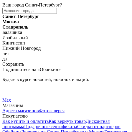
Ваш город
Санкт-Петербург
?
Санкт-Петербург
Москва
Ставрополь
Балашиха
Изобильный
Кингисепп
Нижний Новгород
нет
да
Сохранить
Подпишитесь на «Обойкин»
Будьте в курсе новостей, новинок и акций.
Telegram
Вконтакте
Max
Магазины
Адреса магазинов
Фотогалерея
Покупателю
Как купить и оплатить
Как вернуть товар
Дисконтная
программа
Подарочные сертификаты
Скидки от партнеров
Обойкин
Доставка по Санкт-Петербургу и Москве
Бесплатная