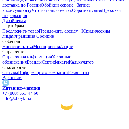
доставка по России
Обойкин сервис
Запись
к консультанту
Что-то пошло не так
Обратная связь
Правовая
информация
Дизайнерам
Партнёрам
Предложить товар
Предложить аренду
Юридическим
лицам
Франшиза Обойкин
События
Новости
Статьи
Мероприятия
Акции
Справочник
Справочная информация
Условные
обозначения
Бренды
Сертификаты
Калькулятор
О компании
Отзывы
Информация о компании
Реквизиты
Вакансии
Интернет-магазин
+7 (800) 551-47-60
info@oboykin.ru