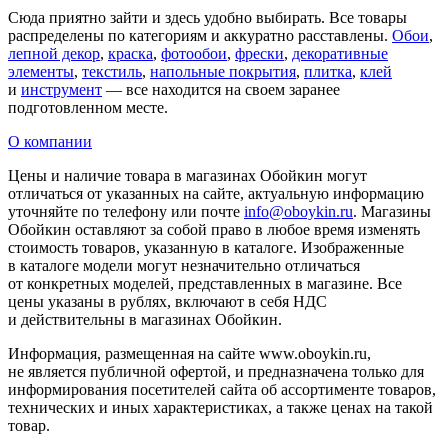
Сюда приятно зайти и здесь удобно выбирать. Все товары
распределены по категориям и аккуратно расставлены.
Обои
,
лепной декор
,
краска
,
фотообои
,
фрески
,
декоративные
элементы
,
текстиль
,
напольные покрытия
,
плитка
,
клей
и
инструмент
— все находится на своем заранее
подготовленном месте.
О компании
Цены и наличие товара в магазинах Обойкин могут
отличаться от указанных на сайте, актуальную информацию
уточняйте по телефону или почте
info@oboykin.ru
. Магазины
Обойкин оставляют за собой право в любое время изменять
стоимость товаров, указанную в каталоге. Изображенные
в каталоге модели могут незначительно отличаться
от конкретных моделей, представленных в магазине. Все
цены указаны в рублях, включают в себя НДС
и действительны в магазинах Обойкин.
Информация, размещенная на сайте www.oboykin.ru,
не является публичной офертой, и предназначена только для
информирования посетителей сайта об ассортименте товаров,
технических и иных характеристиках, а также ценах на такой
товар.