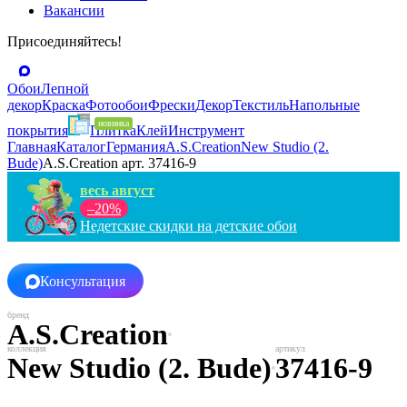
Вакансии
Присоединяйтесь!
Обои
Лепной
декор
Краска
Фотообои
Фрески
Декор
Текстиль
Напольные
покрытия
Плитка
Клей
Инструмент
Главная
Каталог
Германия
A.S.Creation
New Studio (2.
Bude)
A.S.Creation арт. 37416-9
весь август
–20%
Недетские скидки на детские обои
Консультация
A.S.Creation
New Studio (2. Bude)
37416-9