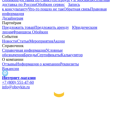
доставка по России
Обойкин сервис
Запись
к консультанту
Что-то пошло не так
Обратная связь
Правовая
информация
Дизайнерам
Партнёрам
Предложить товар
Предложить аренду
Юридическим
лицам
Франшиза Обойкин
События
Новости
Статьи
Мероприятия
Акции
Справочник
Справочная информация
Условные
обозначения
Бренды
Сертификаты
Калькулятор
О компании
Отзывы
Информация о компании
Реквизиты
Вакансии
Интернет-магазин
+7 (800) 551-47-60
info@oboykin.ru