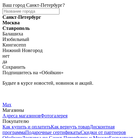
Ваш город
Санкт-Петербург
?
Санкт-Петербург
Москва
Ставрополь
Балашиха
Изобильный
Кингисепп
Нижний Новгород
нет
да
Сохранить
Подпишитесь на «Обойкин»
Будьте в курсе новостей, новинок и акций.
Telegram
Вконтакте
Max
Магазины
Адреса магазинов
Фотогалерея
Покупателю
Как купить и оплатить
Как вернуть товар
Дисконтная
программа
Подарочные сертификаты
Скидки от партнеров
Обойкин
Доставка по Санкт-Петербургу и Москве
Бесплатная