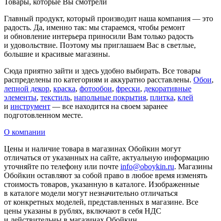
Товары, которые Вы смотрели
Главный продукт, который производит наша компания — это
радость. Да, именно так: мы стараемся, чтобы ремонт
и обновление интерьера приносили Вам только радость
и удовольствие. Поэтому мы приглашаем Вас в светлые,
большие и красивые магазины.
Сюда приятно зайти и здесь удобно выбирать. Все товары
распределены по категориям и аккуратно расставлены.
Обои
,
лепной декор
,
краска
,
фотообои
,
фрески
,
декоративные
элементы
,
текстиль
,
напольные покрытия
,
плитка
,
клей
и
инструмент
— все находится на своем заранее
подготовленном месте.
О компании
Цены и наличие товара в магазинах Обойкин могут
отличаться от указанных на сайте, актуальную информацию
уточняйте по телефону или почте
info@oboykin.ru
. Магазины
Обойкин оставляют за собой право в любое время изменять
стоимость товаров, указанную в каталоге. Изображенные
в каталоге модели могут незначительно отличаться
от конкретных моделей, представленных в магазине. Все
цены указаны в рублях, включают в себя НДС
и действительны в магазинах Обойкин.