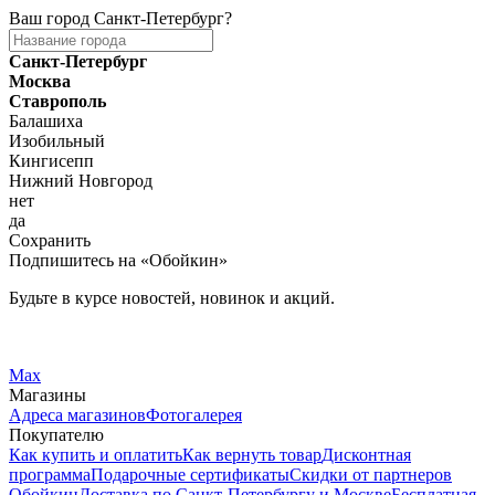
Ваш город
Санкт-Петербург
?
Санкт-Петербург
Москва
Ставрополь
Балашиха
Изобильный
Кингисепп
Нижний Новгород
нет
да
Сохранить
Подпишитесь на «Обойкин»
Будьте в курсе новостей, новинок и акций.
Telegram
Вконтакте
Max
Магазины
Адреса магазинов
Фотогалерея
Покупателю
Как купить и оплатить
Как вернуть товар
Дисконтная
программа
Подарочные сертификаты
Скидки от партнеров
Обойкин
Доставка по Санкт-Петербургу и Москве
Бесплатная