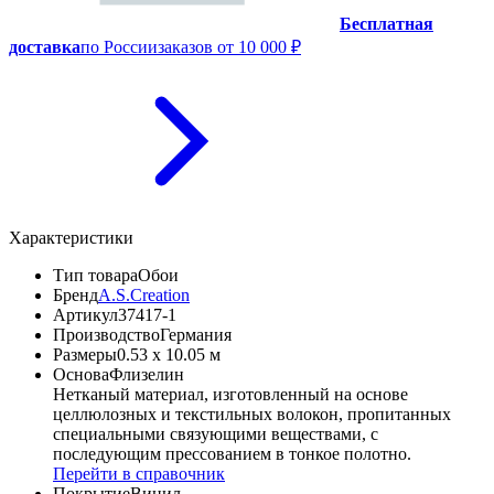
Бесплатная
доставка
по России
заказов от 10 000 ₽
Характеристики
Тип товара
Обои
Бренд
A.S.Creation
Артикул
37417-1
Производство
Германия
Размеры
0.53 x 10.05 м
Основа
Флизелин
Нетканый материал, изготовленный на основе
целлюлозных и текстильных волокон, пропитанных
специальными связующими веществами, с
последующим прессованием в тонкое полотно.
Перейти в справочник
Покрытие
Винил