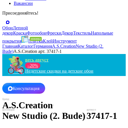
Вакансии
Присоединяйтесь!
Обои
Лепной
декор
Краска
Фотообои
Фрески
Декор
Текстиль
Напольные
покрытия
Плитка
Клей
Инструмент
Главная
Каталог
Германия
A.S.Creation
New Studio (2.
Bude)
A.S.Creation арт. 37417-1
весь август
–20%
Недетские скидки на детские обои
Консультация
A.S.Creation
New Studio (2. Bude)
37417-1