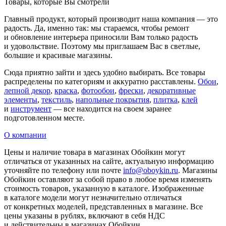
Товары, которые Вы смотрели
Главный продукт, который производит наша компания — это
радость. Да, именно так: мы стараемся, чтобы ремонт
и обновление интерьера приносили Вам только радость
и удовольствие. Поэтому мы приглашаем Вас в светлые,
большие и красивые магазины.
Сюда приятно зайти и здесь удобно выбирать. Все товары
распределены по категориям и аккуратно расставлены.
Обои
,
лепной декор
,
краска
,
фотообои
,
фрески
,
декоративные
элементы
,
текстиль
,
напольные покрытия
,
плитка
,
клей
и
инструмент
— все находится на своем заранее
подготовленном месте.
О компании
Цены и наличие товара в магазинах Обойкин могут
отличаться от указанных на сайте, актуальную информацию
уточняйте по телефону или почте
info@oboykin.ru
. Магазины
Обойкин оставляют за собой право в любое время изменять
стоимость товаров, указанную в каталоге. Изображенные
в каталоге модели могут незначительно отличаться
от конкретных моделей, представленных в магазине. Все
цены указаны в рублях, включают в себя НДС
и действительны в магазинах Обойкин.