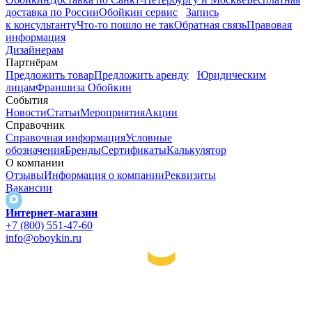
доставка по России
Обойкин сервис
Запись
к консультанту
Что-то пошло не так
Обратная связь
Правовая
информация
Дизайнерам
Партнёрам
Предложить товар
Предложить аренду
Юридическим
лицам
Франшиза Обойкин
События
Новости
Статьи
Мероприятия
Акции
Справочник
Справочная информация
Условные
обозначения
Бренды
Сертификаты
Калькулятор
О компании
Отзывы
Информация о компании
Реквизиты
Вакансии
Интернет-магазин
+7 (800) 551-47-60
info@oboykin.ru