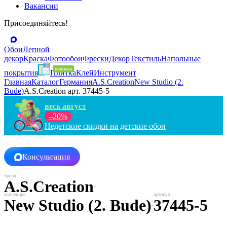
Вакансии
Присоединяйтесь!
Обои
Лепной
декор
Краска
Фотообои
Фрески
Декор
Текстиль
Напольные
покрытия
Плитка
Клей
Инструмент
Главная
Каталог
Германия
A.S.Creation
New Studio (2.
Bude)
A.S.Creation арт. 37445-5
весь август
–20%
Недетские скидки на детские обои
Консультация
A.S.Creation
New Studio (2. Bude)
37445-5