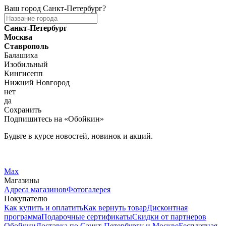
Ваш город
Санкт-Петербург
?
Санкт-Петербург
Москва
Ставрополь
Балашиха
Изобильный
Кингисепп
Нижний Новгород
нет
да
Сохранить
Подпишитесь на «Обойкин»
Будьте в курсе новостей, новинок и акций.
Telegram
Вконтакте
Max
Магазины
Адреса магазинов
Фотогалерея
Покупателю
Как купить и оплатить
Как вернуть товар
Дисконтная
программа
Подарочные сертификаты
Скидки от партнеров
Обойкин
Доставка по Санкт-Петербургу и Москве
Бесплатная