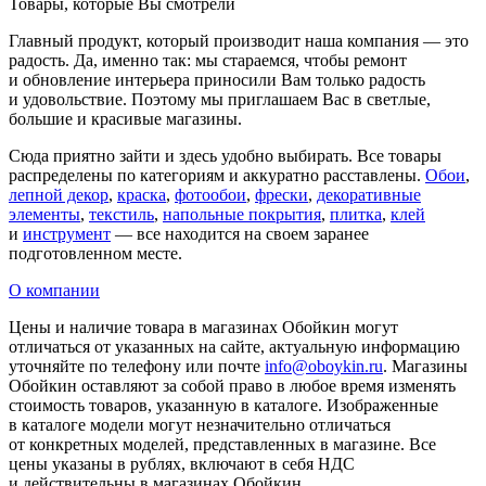
Товары, которые Вы смотрели
Главный продукт, который производит наша компания — это
радость. Да, именно так: мы стараемся, чтобы ремонт
и обновление интерьера приносили Вам только радость
и удовольствие. Поэтому мы приглашаем Вас в светлые,
большие и красивые магазины.
Сюда приятно зайти и здесь удобно выбирать. Все товары
распределены по категориям и аккуратно расставлены.
Обои
,
лепной декор
,
краска
,
фотообои
,
фрески
,
декоративные
элементы
,
текстиль
,
напольные покрытия
,
плитка
,
клей
и
инструмент
— все находится на своем заранее
подготовленном месте.
О компании
Цены и наличие товара в магазинах Обойкин могут
отличаться от указанных на сайте, актуальную информацию
уточняйте по телефону или почте
info@oboykin.ru
. Магазины
Обойкин оставляют за собой право в любое время изменять
стоимость товаров, указанную в каталоге. Изображенные
в каталоге модели могут незначительно отличаться
от конкретных моделей, представленных в магазине. Все
цены указаны в рублях, включают в себя НДС
и действительны в магазинах Обойкин.