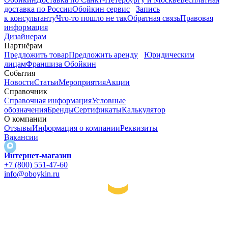
доставка по России
Обойкин сервис
Запись
к консультанту
Что-то пошло не так
Обратная связь
Правовая
информация
Дизайнерам
Партнёрам
Предложить товар
Предложить аренду
Юридическим
лицам
Франшиза Обойкин
События
Новости
Статьи
Мероприятия
Акции
Справочник
Справочная информация
Условные
обозначения
Бренды
Сертификаты
Калькулятор
О компании
Отзывы
Информация о компании
Реквизиты
Вакансии
Интернет-магазин
+7 (800) 551-47-60
info@oboykin.ru