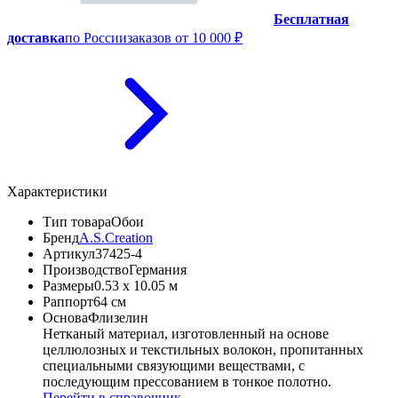
Бесплатная
доставка
по России
заказов от 10 000 ₽
Характеристики
Тип товара
Обои
Бренд
A.S.Creation
Артикул
37425-4
Производство
Германия
Размеры
0.53 x 10.05 м
Раппорт
64 см
Основа
Флизелин
Нетканый материал, изготовленный на основе
целлюлозных и текстильных волокон, пропитанных
специальными связующими веществами, с
последующим прессованием в тонкое полотно.
Перейти в справочник