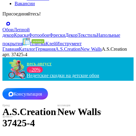
Вакансии
Присоединяйтесь!
Обои
Лепной
декор
Краска
Фотообои
Фрески
Декор
Текстиль
Напольные
покрытия
Плитка
Клей
Инструмент
Главная
Каталог
Германия
A.S.Creation
New Walls
A.S.Creation
арт. 37425-4
весь август
–20%
Недетские скидки на детские обои
Консультация
A.S.Creation
New Walls
37425-4