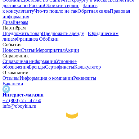
доставка по России
Обойкин сервис
Запись
к консультанту
Что-то пошло не так
Обратная связь
Правовая
информация
Дизайнерам
Партнёрам
Предложить товар
Предложить аренду
Юридическим
лицам
Франшиза Обойкин
События
Новости
Статьи
Мероприятия
Акции
Справочник
Справочная информация
Условные
обозначения
Бренды
Сертификаты
Калькулятор
О компании
Отзывы
Информация о компании
Реквизиты
Вакансии
Интернет-магазин
+7 (800) 551-47-60
info@oboykin.ru