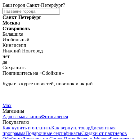
Ваш город
Санкт-Петербург
?
Санкт-Петербург
Москва
Ставрополь
Балашиха
Изобильный
Кингисепп
Нижний Новгород
нет
да
Сохранить
Подпишитесь на «Обойкин»
Будьте в курсе новостей, новинок и акций.
Telegram
Вконтакте
Max
Магазины
Адреса магазинов
Фотогалерея
Покупателю
Как купить и оплатить
Как вернуть товар
Дисконтная
программа
Подарочные сертификаты
Скидки от партнеров
Обойкин
Доставка по Санкт-Петербургу и Москве
Бесплатная