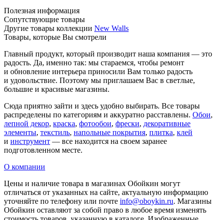
Полезная информация
Сопутствующие товары
Другие товары коллекции
New Walls
Товары, которые Вы смотрели
Главный продукт, который производит наша компания — это
радость. Да, именно так: мы стараемся, чтобы ремонт
и обновление интерьера приносили Вам только радость
и удовольствие. Поэтому мы приглашаем Вас в светлые,
большие и красивые магазины.
Сюда приятно зайти и здесь удобно выбирать. Все товары
распределены по категориям и аккуратно расставлены.
Обои
,
лепной декор
,
краска
,
фотообои
,
фрески
,
декоративные
элементы
,
текстиль
,
напольные покрытия
,
плитка
,
клей
и
инструмент
— все находится на своем заранее
подготовленном месте.
О компании
Цены и наличие товара в магазинах Обойкин могут
отличаться от указанных на сайте, актуальную информацию
уточняйте по телефону или почте
info@oboykin.ru
. Магазины
Обойкин оставляют за собой право в любое время изменять
стоимость товаров, указанную в каталоге. Изображенные