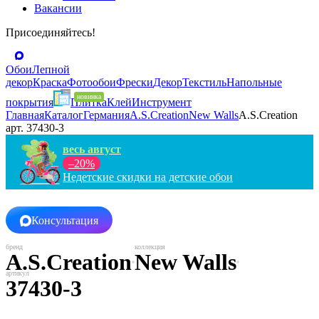
Вакансии
Присоединяйтесь!
Обои
Лепной
декор
Краска
Фотообои
Фрески
Декор
Текстиль
Напольные
покрытия
Плитка
Клей
Инструмент
Главная
Каталог
Германия
A.S.Creation
New Walls
A.S.Creation
арт. 37430-3
весь август
–20%
Недетские скидки на детские обои
Консультация
A.S.Creation
New Walls
37430-3