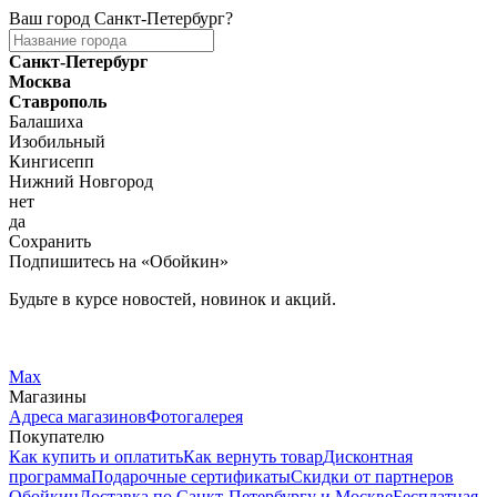
Ваш город
Санкт-Петербург
?
Санкт-Петербург
Москва
Ставрополь
Балашиха
Изобильный
Кингисепп
Нижний Новгород
нет
да
Сохранить
Подпишитесь на «Обойкин»
Будьте в курсе новостей, новинок и акций.
Telegram
Вконтакте
Max
Магазины
Адреса магазинов
Фотогалерея
Покупателю
Как купить и оплатить
Как вернуть товар
Дисконтная
программа
Подарочные сертификаты
Скидки от партнеров
Обойкин
Доставка по Санкт-Петербургу и Москве
Бесплатная