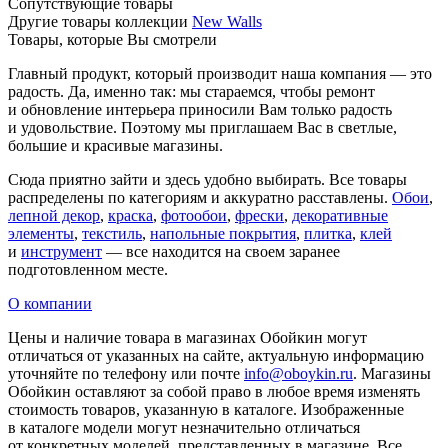
Сопутствующие товары
Другие товары коллекции
New Walls
Товары, которые Вы смотрели
Главный продукт, который производит наша компания — это
радость. Да, именно так: мы стараемся, чтобы ремонт
и обновление интерьера приносили Вам только радость
и удовольствие. Поэтому мы приглашаем Вас в светлые,
большие и красивые магазины.
Сюда приятно зайти и здесь удобно выбирать. Все товары
распределены по категориям и аккуратно расставлены.
Обои
,
лепной декор
,
краска
,
фотообои
,
фрески
,
декоративные
элементы
,
текстиль
,
напольные покрытия
,
плитка
,
клей
и
инструмент
— все находится на своем заранее
подготовленном месте.
О компании
Цены и наличие товара в магазинах Обойкин могут
отличаться от указанных на сайте, актуальную информацию
уточняйте по телефону или почте
info@oboykin.ru
. Магазины
Обойкин оставляют за собой право в любое время изменять
стоимость товаров, указанную в каталоге. Изображенные
в каталоге модели могут незначительно отличаться
от конкретных моделей, представленных в магазине. Все