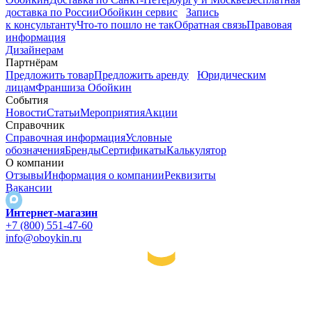
доставка по России
Обойкин сервис
Запись
к консультанту
Что-то пошло не так
Обратная связь
Правовая
информация
Дизайнерам
Партнёрам
Предложить товар
Предложить аренду
Юридическим
лицам
Франшиза Обойкин
События
Новости
Статьи
Мероприятия
Акции
Справочник
Справочная информация
Условные
обозначения
Бренды
Сертификаты
Калькулятор
О компании
Отзывы
Информация о компании
Реквизиты
Вакансии
Интернет-магазин
+7 (800) 551-47-60
info@oboykin.ru