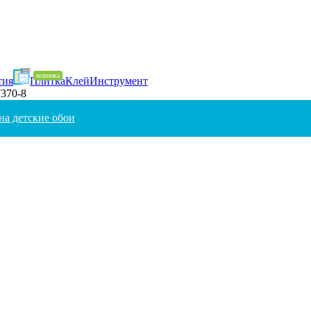
тия
Плитка
Клей
Инструмент
7370-8
на детские обои