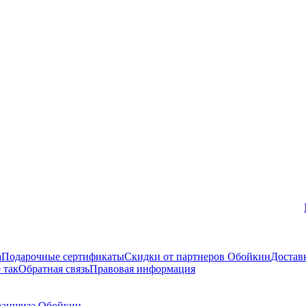
Вконтакте
а
Подарочные сертификаты
Скидки от партнеров Обойкин
Достав
 так
Обратная связь
Правовая информация
аншиза Обойкин