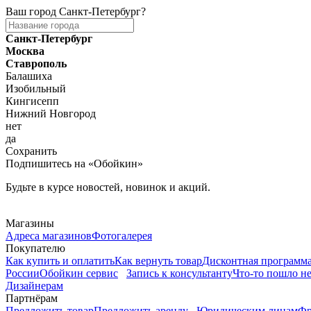
Ваш город
Санкт-Петербург
?
Санкт-Петербург
Москва
Ставрополь
Балашиха
Изобильный
Кингисепп
Нижний Новгород
нет
да
Сохранить
Подпишитесь на «Обойкин»
Будьте в курсе новостей, новинок и акций.
Telegram
Магазины
Адреса магазинов
Фотогалерея
Покупателю
Как купить и оплатить
Как вернуть товар
Дисконтная программ
России
Обойкин сервис
Запись к консультанту
Что-то пошло не
Дизайнерам
Партнёрам
Предложить товар
Предложить аренду
Юридическим лицам
Фр