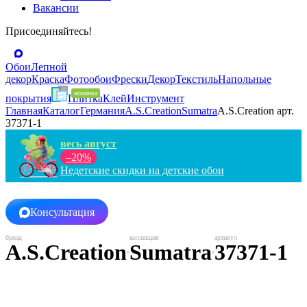
Вакансии
Присоединяйтесь!
Обои
Лепной
декор
Краска
Фотообои
Фрески
Декор
Текстиль
Напольные
покрытия
Плитка
Клей
Инструмент
Главная
Каталог
Германия
A.S.Creation
Sumatra
A.S.Creation арт.
37371-1
весь август
–20%
Недетские скидки на детские обои
Консультация
A.S.Creation
Sumatra
37371-1