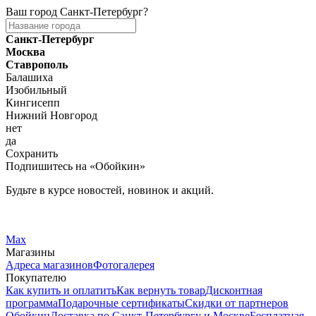
Ваш город
Санкт-Петербург
?
Санкт-Петербург
Москва
Ставрополь
Балашиха
Изобильный
Кингисепп
Нижний Новгород
нет
да
Сохранить
Подпишитесь на «Обойкин»
Будьте в курсе новостей, новинок и акций.
Telegram
Вконтакте
Max
Магазины
Адреса магазинов
Фотогалерея
Покупателю
Как купить и оплатить
Как вернуть товар
Дисконтная
программа
Подарочные сертификаты
Скидки от партнеров
Обойкин
Доставка по Санкт-Петербургу и Москве
Бесплатная