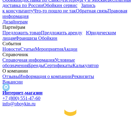
доставка по России
Обойкин сервис
Запись
к консультанту
Что-то пошло не так
Обратная связь
Правовая
информация
Дизайнерам
Партнёрам
Предложить товар
Предложить аренду
Юридическим
лицам
Франшиза Обойкин
События
Новости
Статьи
Мероприятия
Акции
Справочник
Справочная информация
Условные
обозначения
Бренды
Сертификаты
Калькулятор
О компании
Отзывы
Информация о компании
Реквизиты
Вакансии
Интернет-магазин
+7 (800) 551-47-60
info@oboykin.ru