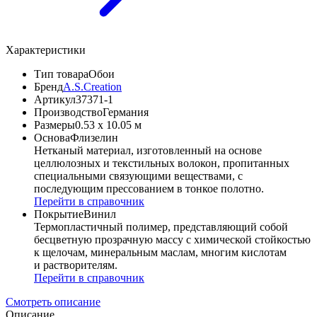
Характеристики
Тип товара
Обои
Бренд
A.S.Creation
Артикул
37371-1
Производство
Германия
Размеры
0.53 x 10.05 м
Основа
Флизелин
Нетканый материал, изготовленный на основе
целлюлозных и текстильных волокон, пропитанных
специальными связующими веществами, с
последующим прессованием в тонкое полотно.
Перейти в справочник
Покрытие
Винил
Термопластичный полимер, представляющий собой
бесцветную прозрачную массу с химической стойкостью
к щелочам, минеральным маслам, многим кислотам
и растворителям.
Перейти в справочник
Смотреть описание
Описание